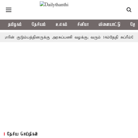
தமிழகம்
தேசியம்
உலகம்
சினிமா
விளையாட்டு
ஜோத
 குடும்பத்தினருக்கு அரசுப்பணி வழக்கு; வரும் 14ம்தேதி சுப்ரீம்கோர்ட்டி
தேசிய செய்திகள்