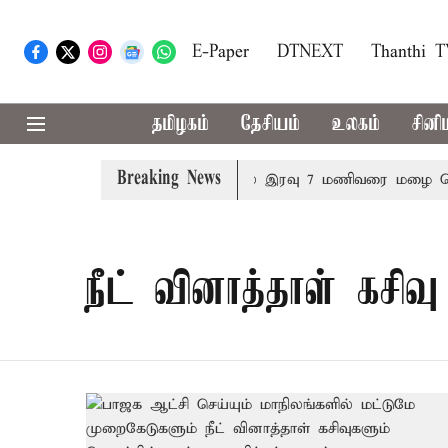
E-Paper
DTNEXT
Thanthi 
தமிழகம்
தேசியம்
உலகம்
சினி
Breaking News
த்தீர்மானம்
23 மாவட்டங்களில் இரவு 7 மணிவரை மழை பெய்ய
நீட் வினாத்தாள் கசிவு