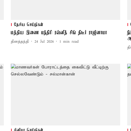
தேசிய செய்திகள்
மத்திய இணை மந்திரி ரவ்னீத் சிங் திடீர் ராஜினாமா
ந
அ
தினத்தந்தி
24 Jul 2026
1
min read
தி
சினிமா செய்திகள்