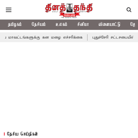
தமிழகம்
தேசியம்
உலகம்
சினிமா
விளையாட்டு
ஜோத
்களுக்கு கன மழை எச்சரிக்கை
புதுச்சேரி சட்டசபையில் வரும் 24ம் 
தேசிய செய்திகள்