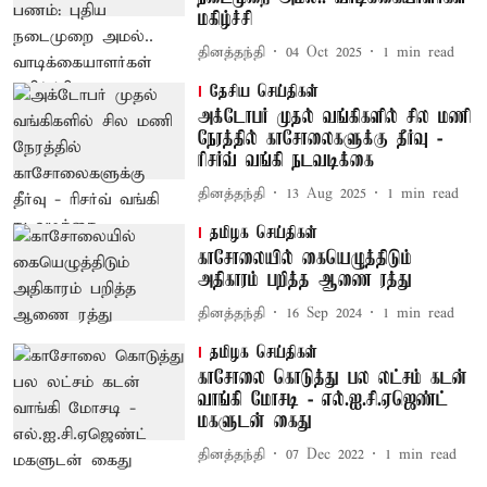
மகிழ்ச்சி
தினத்தந்தி
04 Oct 2025
1
min read
தேசிய செய்திகள்
அக்டோபர் முதல் வங்கிகளில் சில மணி
நேரத்தில் காசோலைகளுக்கு தீர்வு -
ரிசர்வ் வங்கி நடவடிக்கை
தினத்தந்தி
13 Aug 2025
1
min read
தமிழக செய்திகள்
காசோலையில் கையெழுத்திடும்
அதிகாரம் பறித்த ஆணை ரத்து
தினத்தந்தி
16 Sep 2024
1
min read
தமிழக செய்திகள்
காசோலை கொடுத்து பல லட்சம் கடன்
வாங்கி மோசடி - எல்.ஐ.சி.ஏஜெண்ட்
மகளுடன் கைது
தினத்தந்தி
07 Dec 2022
1
min read