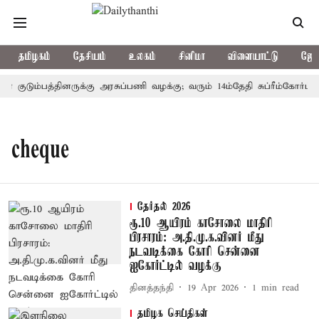
தமிழகம்
தேசியம்
உலகம்
சினிமா
விளையாட்டு
ஜோத
் குடும்பத்தினருக்கு அரசுப்பணி வழக்கு; வரும் 14ம்தேதி சுப்ரீம்கோர்ட்ட
cheque
தேர்தல் 2026
ரூ.10 ஆயிரம் காசோலை மாதிரி
பிரசாரம்: அ.தி.மு.க.வினர் மீது
நடவடிக்கை கோரி சென்னை
ஐகோர்ட்டில் வழக்கு
தினத்தந்தி
19 Apr 2026
1
min read
தமிழக செய்திகள்