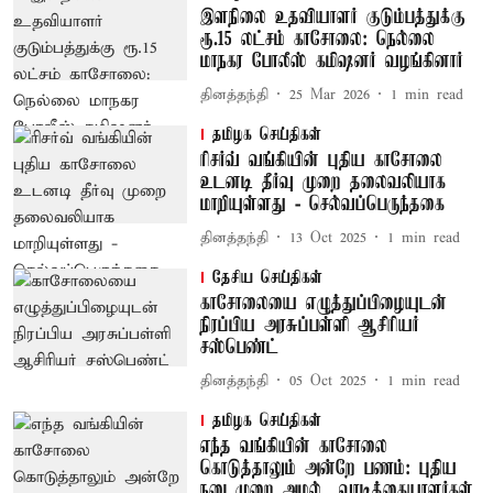
இளநிலை உதவியாளர் குடும்பத்துக்கு
ரூ.15 லட்சம் காசோலை: நெல்லை
மாநகர போலீஸ் கமிஷனர் வழங்கினார்
தினத்தந்தி
25 Mar 2026
1
min read
தமிழக செய்திகள்
ரிசர்வ் வங்கியின் புதிய காசோலை
உடனடி தீர்வு முறை தலைவலியாக
மாறியுள்ளது - செல்வப்பெருந்தகை
தினத்தந்தி
13 Oct 2025
1
min read
தேசிய செய்திகள்
காசோலையை எழுத்துப்பிழையுடன்
நிரப்பிய அரசுப்பள்ளி ஆசிரியர்
சஸ்பெண்ட்
தினத்தந்தி
05 Oct 2025
1
min read
தமிழக செய்திகள்
எந்த வங்கியின் காசோலை
கொடுத்தாலும் அன்றே பணம்: புதிய
நடைமுறை அமல்.. வாடிக்கையாளர்கள்