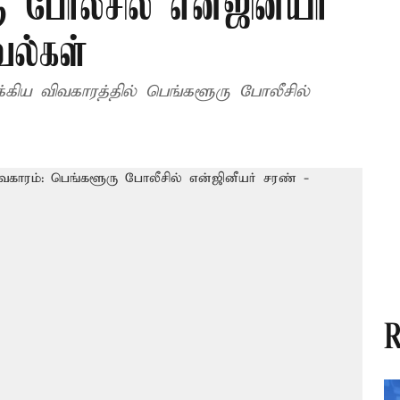
ு போலீசில் என்ஜினீயர்
வல்கள்
்கிய விவகாரத்தில் பெங்களூரு போலீசில்
R