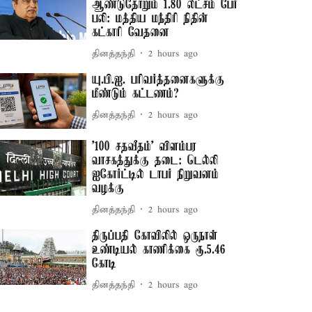
ஆண்டுதோறும் 1.80 லட்சம் பேர்
பலி: மத்திய மந்திரி நிதின்
கட்காரி வேதனை
தினத்தந்தி
2 hours ago
யு.பி.ஐ. பரிவர்த்தனைகளுக்கு
மீண்டும் கட்டணம்?
தினத்தந்தி
2 hours ago
'100 சதவீதம்' விளம்பர
வாசகத்துக்கு தடை: டெல்லி
ஐகோர்ட்டில் டாபர் நிறுவனம்
வழக்கு
தினத்தந்தி
2 hours ago
திருப்பதி கோவிலில் ஒருநாள்
உண்டியல் காணிக்கை ரூ.5.46
கோடி
தினத்தந்தி
2 hours ago