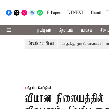
E-Paper
DTNEXT
Thanthi 
தமிழகம்
தேசியம்
உலகம்
சினி
Breaking News
விவகாரம்: எம்.பி.க்கள் கூட்டத்துக்கு முதல்-அமைச்சர் விஜய் 
தேசிய செய்திகள்
விமான நிலையத்தில் 