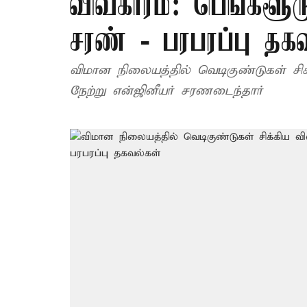
விவகாரம்: பெங்களூர
சரண் - பரபரப்பு தக
விமான நிலையத்தில் வெடிகுண்டுகள் சிக
நேற்று என்ஜினீயர் சரணடைந்தார்