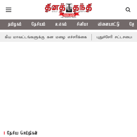
தமிழகம்
தேசியம்
உலகம்
சினிமா
விளையாட்டு
ஜோத
டங்களுக்கு கன மழை எச்சரிக்கை
புதுச்சேரி சட்டசபையில் வரும் 24
தேசிய செய்திகள்