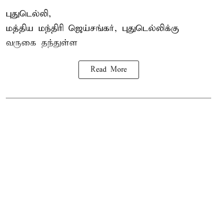
புதுடெல்லி,
மத்திய
மந்திரி ஜெய்சங்கர்
, புதுடெல்லிக்கு
வருகை தந்துள்ள
Read More