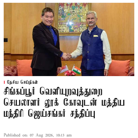
தேசிய செய்திகள்
சிங்கப்பூர் வெளியுறவுத்துறை
செயலாளர் லூக் கோவுடன் மத்திய
மந்திரி ஜெய்சங்கர் சந்திப்பு
Published on
:
07 Aug 2026, 10:13 am