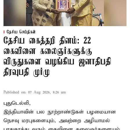
தேசிய செய்திகள்
தேசிய கைத்தறி தினம்: 22
கைவினை கலைஞர்களுக்கு
விருதுகளை வழங்கிய ஜனாதிபதி
திரவுபதி முர்மு
Published on
:
07 Aug 2026, 8:26 am
புதுடெல்லி,
இந்தியாவின் பல நூற்றாண்டுகள் பழமையான
நெசவு மரபுகளையும், அவற்றை அழியாமல்
பாதுகாத்து வரும் கைவினை கலைஞர்களையும்