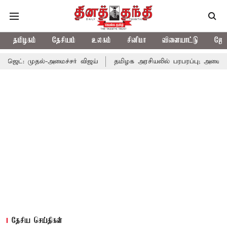
தமிழகம்
தேசியம்
உலகம்
சினிமா
விளையாட்டு
ஜோத
-அமைச்சர் விஜய்
தமிழக அரசியலில் பரபரப்பு; அமைச்சர் ஆனந்த் உட
தேசிய செய்திகள்