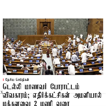
தேசிய செய்திகள்
டெல்லி மாணவர் போராட்டம்
X
விவகாரம்; எதிர்க்கட்சிகள் அமளியால்
மக்களவை 2 மணி வரை