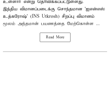
உள்ளார் என்று தெரிவிக்கப்பட்டுள்ளது.
இந்திய விமானப்படைக்கு சொந்தமான 'ஐஎன்எஸ்
உத்கரோஷ்' (INS Utkrosh) சிறப்பு விமானம்
மூலம் அந்தமான் பயணத்தை மேற்கொள்ள ...
Read More