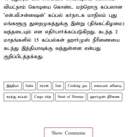
வியட்நாம் கொடியை கொண்ட மற்றொரு கப்பலான
'என்.வி.சன்ஷைன்' கப்பல் கர்நாடக மாநிலம் புது
மங்களூரு துறைமுகத்துக்கு இன்று (திங்கட்கிழமை)
வந்தடையும் என எதிர்பார்க்கப்படுகிறது. கடந்த 2
மாதங்களில் 15 கப்பல்கள் ஹார்முஸ் நீரிணையை
கடந்து இந்தியாவுக்கு வந்துள்ளன என்பது
குறிப்பிடத்தக்கது.
இந்தியா
India
ஈரான்
Iran
Cooking gas
சமையல் எரிவாயு
சரக்கு கப்பல்
Cargo ship
Strait of Hormuz
ஹார்முஸ் நீரிணை
Show Comments