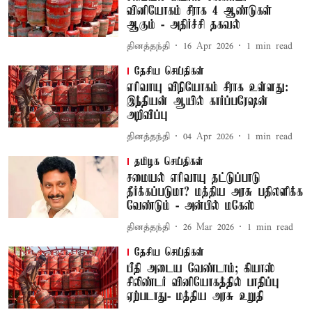
வினியோகம் சீராக 4 ஆண்டுகள்
ஆகும் - அதிர்ச்சி தகவல்
தினத்தந்தி
16 Apr 2026
1
min read
தேசிய செய்திகள்
எரிவாயு விநியோகம் சீராக உள்ளது:
இந்தியன் ஆயில் கார்ப்பரேஷன்
அறிவிப்பு
தினத்தந்தி
04 Apr 2026
1
min read
தமிழக செய்திகள்
சமையல் எரிவாயு தட்டுப்பாடு
தீர்க்கப்படுமா? மத்திய அரசு பதிலளிக்க
வேண்டும் - அன்பில் மகேஸ்
தினத்தந்தி
26 Mar 2026
1
min read
தேசிய செய்திகள்
பீதி அடைய வேண்டாம்; கியாஸ்
சிலிண்டர் வினியோகத்தில் பாதிப்பு
ஏற்படாது- மத்திய அரசு உறுதி