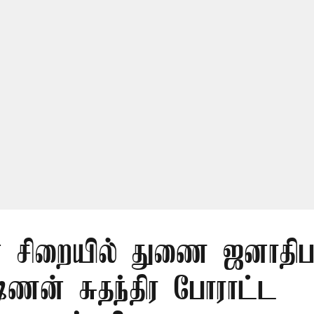
் சிறையில் துணை ஜனாதிபதி
ஷ்ணன் சுதந்திர போராட்ட