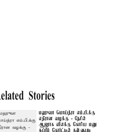
elated Stories
மஹுவா மொய்த்ரா எம்.பி.க்கு
எதிரான வழக்கு - நேரில்
ஆஜராக விலக்கு கோரிய மனு
சுப்ரீம் கோர்ட்டில் தள்ளுபடி