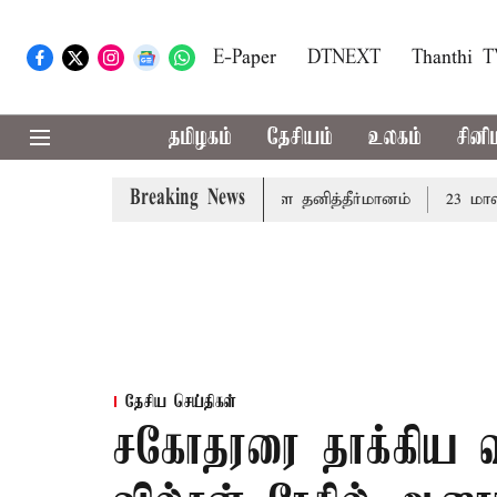
E-Paper
DTNEXT
Thanthi 
தமிழகம்
தேசியம்
உலகம்
சினி
Breaking News
 வாழ்த்து: சட்டமன்றத்தில் நாளை தனித்தீர்மானம்
23 மாவட்டங
தேசிய செய்திகள்
சகோதரரை தாக்கிய வ