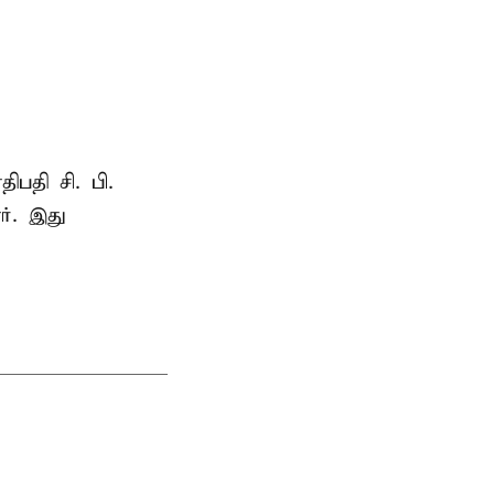
ாதிபதி
சி. பி.
ர். இது