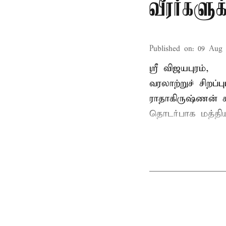
வீரர்களு
Published on
:
09 Aug 
ஸ்ரீ விஜயபுரம்,
வரலாற்றுச் சிறப
ராதாகிருஷ்ணன்
ச
தொடர்பாக மத்திய 