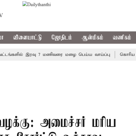
TV
மா
விளையாட்டு
ஜோதிடம்
ஆன்மிகம்
வணிகம்
்களில் இரவு 7 மணிவரை மழை பெய்ய வாய்ப்பு
கொரிய பேட்ம
ழக்கு: அமைச்சர் மரிய