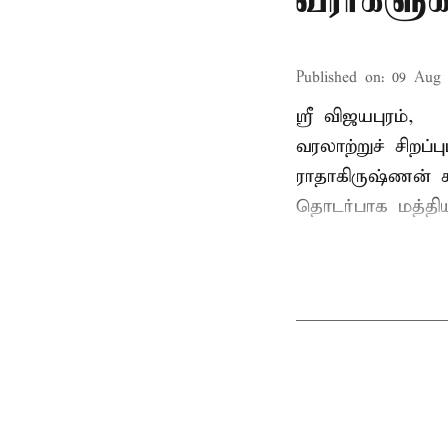
வீரர்களு
Published on
:
09 Aug 
ஸ்ரீ விஜயபுரம்,
வரலாற்றுச் சிறப
ராதாகிருஷ்ணன்
ச
தொடர்பாக மத்திய 