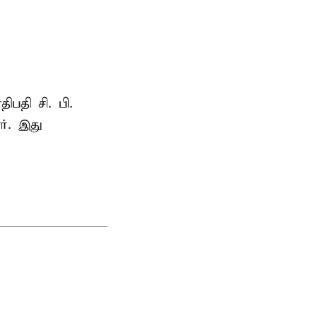
ாதிபதி
சி. பி.
ர். இது