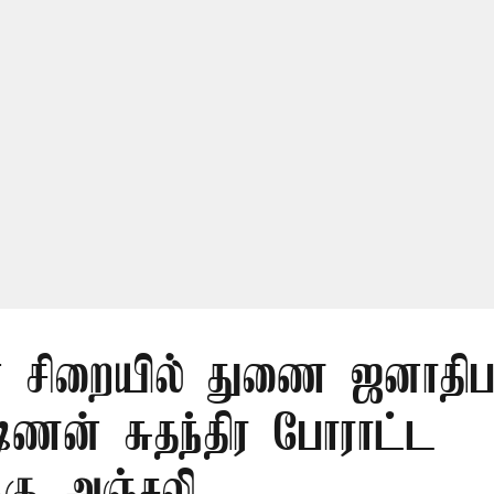
் சிறையில் துணை ஜனாதிபதி
ஷ்ணன் சுதந்திர போராட்ட