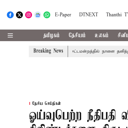
E-Paper
DTNEXT
Thanthi 
தமிழகம்
தேசியம்
உலகம்
சினி
Breaking News
முதலில் தமிழ்த்தாய் வாழ்த்து: சட்டமன்றத்தில் நாளை தனித்தீர்மா
தேசிய செய்திகள்
ஓய்வுபெற்ற நீதிபதி வ