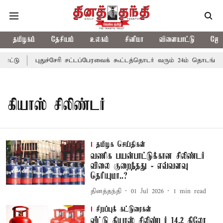
தமிழகம்
தேசியம்
உலகம்
சினிமா
விளையாட்டு
ஜோத
ட்டு
புதுச்சேரி சட்டப்பேரவைக் கூட்டத்தொடர் வரும் 24ம் தொடங்கும்
கியாஸ் சிலிண்டர்
தமிழக செய்திகள்
வணிக பயன்பாட்டுக்கான சிலிண்டர்
விலை குறைந்தது - எவ்வளவு
தெரியுமா..?
தினத்தந்தி
01 Jul 2026
1
min read
சிறப்புக் கட்டுரைகள்
வீட்டு கியாஸ் சிலிண்டர் 14.2 கிலோ