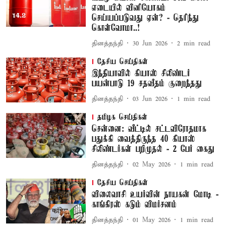
எடையில் வினியோகம்
செய்யப்படுவது ஏன்? - தெரிந்து
கொள்வோமா..!
தினத்தந்தி
30 Jun 2026
2
min read
தேசிய செய்திகள்
இந்தியாவில் கியாஸ் சிலிண்டர்
பயன்பாடு 19 சதவீதம் குறைந்தது
தினத்தந்தி
03 Jun 2026
1
min read
தமிழக செய்திகள்
சென்னை: வீட்டில் சட்டவிரோதமாக
பதுக்கி வைத்திருந்த 40 கியாஸ்
சிலிண்டர்கள் பறிமுதல் - 2 பேர் கைது
தினத்தந்தி
02 May 2026
1
min read
தேசிய செய்திகள்
விலைவாசி உயர்வின் நாயகன் மோடி -
காங்கிரஸ் கடும் விமர்சனம்
தினத்தந்தி
01 May 2026
1
min read