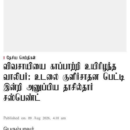
தேசிய செய்திகள்
விவசாயியை காப்பாற்றி உயிரிழந்த
வாலிபர்: உடலை குளிர்சாதன பெட்டி
இன்றி அனுப்பிய தாசில்தார்
சஸ்பெண்ட்
Published on
:
09 Aug 2026, 4:18 am
பெரும்பாவூர்,