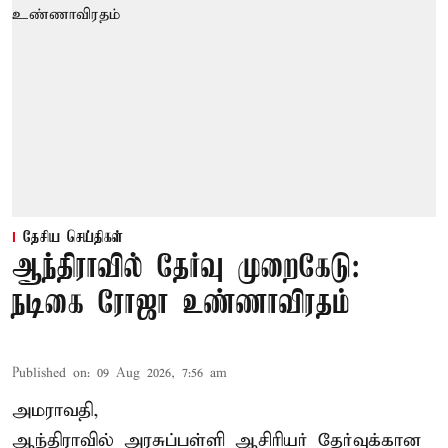
தேசிய செய்திகள்
ஆந்திராவில் தேர்வு முறைகேடு:
நடிகை ரோஜா உண்ணாவிரதம்
Published on
:
09 Aug 2026, 7:56 am
அமராவதி,
ஆந்திராவில் அரசுப்பள்ளி ஆசிரியர் தேர்வுக்கான