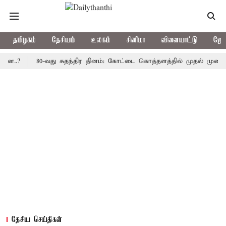
தமிழகம்
தேசியம்
உலகம்
சினிமா
விளையாட்டு
ஜோத
80-வது சுதந்திர தினம்: கோட்டை கொத்தளத்தில் முதல் முறையாக தேச
தேசிய செய்திகள்