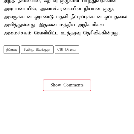
இந்த நிலையில், தேர்வு குழுவின் பரிந்துரைகளின்
அடிப்படையில், அமைச்சரவையின் நியமன குழு,
அவருக்கான ஓராண்டு பதவி நீட்டிப்புக்கான ஒப்புதலை
அளித்துள்ளது. இதனை மத்திய அதிகாரிகள்
அமைச்சகம் வெளியிட்ட உத்தரவு தெரிவிக்கின்றது.
நீட்டிப்பு
சி.பி.ஐ. இயக்குநர்
CBI Director
Show Comments