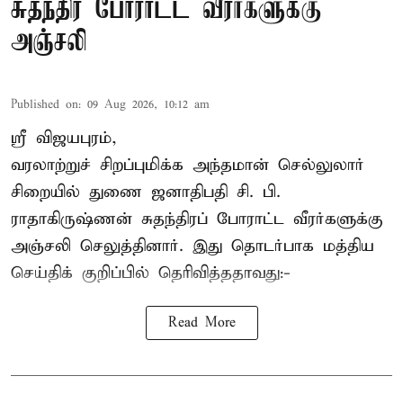
சுதந்திர போராட்ட வீரர்களுக்கு
அஞ்சலி
Published on
:
09 Aug 2026, 10:12 am
ஸ்ரீ விஜயபுரம்,
வரலாற்றுச் சிறப்புமிக்க அந்தமான் செல்லுலார்
சிறையில் துணை ஜனாதிபதி
சி. பி.
ராதாகிருஷ்ணன்
சுதந்திரப் போராட்ட வீரர்களுக்கு
அஞ்சலி செலுத்தினார். இது தொடர்பாக மத்திய
செய்திக் குறிப்பில் தெரிவித்ததாவது:-
Read More