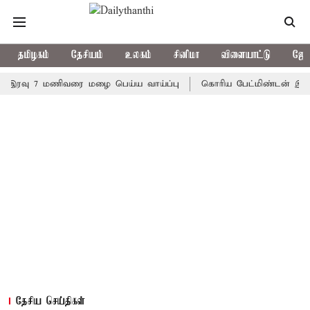
தமிழகம்
தேசியம்
உலகம்
சினிமா
விளையாட்டு
ஜோத
ு 7 மணிவரை மழை பெய்ய வாய்ப்பு
கொரிய பேட்மிண்டன் இறுதி போட்
தேசிய செய்திகள்