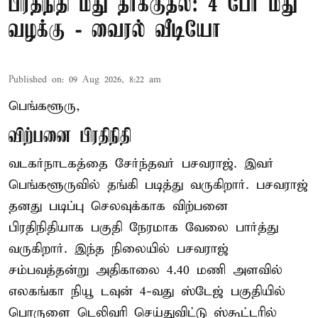
பிரதிநிதி மீது தாக்குதல்: 4 பேர் மீது
வழக்கு - வைரல் வீடியோ
Published on
:
09 Aug 2026, 8:22 am
பெங்களூரு,
விற்பனை பிரதிநிதி
வடகர்நாடகத்தை சேர்ந்தவர் பசவராஜ். இவர்
பெங்களூருவில் தங்கி படித்து வருகிறார். பசவராஜ்
தனது படிப்பு செலவுக்காக விற்பனை
பிரதிநிதியாக பகுதி நேரமாக வேலை பார்த்து
வருகிறார். இந்த நிலையில் பசவராஜ்
சம்பவத்தன்று அதிகாலை 4.40 மணி அளவில்
எலகங்கா நியூ டவுன் 4-வது ஸ்டேஜ் பகுதியில்
பொருளை டெலிவரி செய்துவிட்டு ஸ்கூட்டரில்