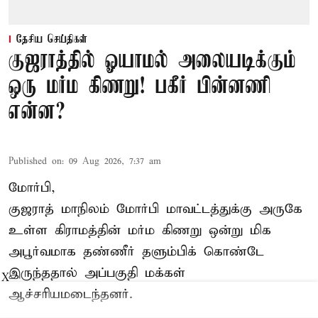
தேசிய செய்திகள்
குஜராத்தில் ஓயாமல் அலையடிக்கும்
ஒரு மர்ம கிணறு! பகீர் பின்னணி
என்ன?
Published on
:
09 Aug 2026, 7:37 am
மோர்பி,
குஜராத் மாநிலம் மோர்பி மாவட்டத்துக்கு அருகே
உள்ள கிராமத்தின் மர்ம கிணறு ஒன்று மிக
அபூர்வமாக தண்ணீர் தளும்பிக் கொண்டே
இருந்ததால் அப்பகுதி மக்கள்
X
ஆச்சரியமடைந்தனர்.