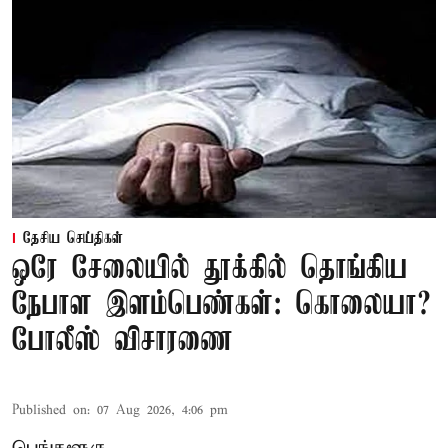
தேசிய செய்திகள்
ஒரே சேலையில் தூக்கில் தொங்கிய
நேபாள இளம்பெண்கள்: கொலையா?
போலீஸ் விசாரணை
Published on
:
07 Aug 2026, 4:06 pm
பெங்களூரு,