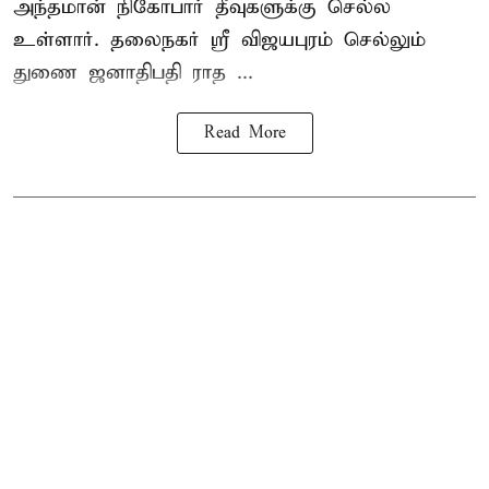
அந்தமான் நிகோபார் தீவுகளுக்கு செல்ல
உள்ளார். தலைநகர் ஸ்ரீ விஜயபுரம் செல்லும்
துணை ஜனாதிபதி ராத ...
Read More