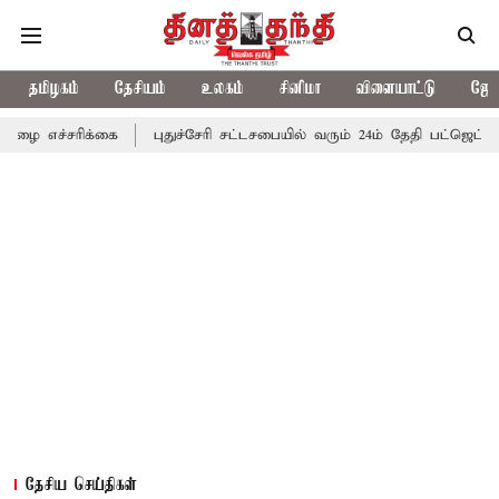
தமிழகம்
தேசியம்
உலகம்
சினிமா
விளையாட்டு
ஜோத
க்கை
புதுச்சேரி சட்டசபையில் வரும் 24ம் தேதி பட்ஜெட் தாக்கல் செய்
தேசிய செய்திகள்