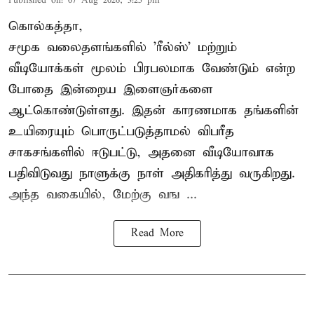
Published on
:
07 Aug 2026, 3:25 pm
கொல்கத்தா,
சமூக வலைதளங்களில் '
ரீல்ஸ்
' மற்றும்
வீடியோக்கள் மூலம் பிரபலமாக வேண்டும் என்ற
போதை இன்றைய இளைஞர்களை
ஆட்கொண்டுள்ளது. இதன் காரணமாக தங்களின்
உயிரையும் பொருட்படுத்தாமல் விபரீத
சாகசங்களில் ஈடுபட்டு, அதனை வீடியோவாக
பதிவிடுவது நாளுக்கு நாள் அதிகரித்து வருகிறது.
அந்த வகையில், மேற்கு வங ...
Read More