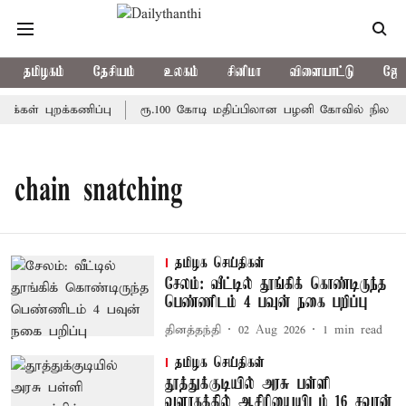
தமிழகம்
தேசியம்
உலகம்
சினிமா
விளையாட்டு
ஜோத
கள் புறக்கணிப்பு
ரூ.100 கோடி மதிப்பிலான பழனி கோவில் நில மோச
chain snatching
தமிழக செய்திகள்
சேலம்: வீட்டில் தூங்கிக் கொண்டிருந்த
பெண்ணிடம் 4 பவுன் நகை பறிப்பு
தினத்தந்தி
02 Aug 2026
1
min read
தமிழக செய்திகள்
தூத்துக்குடியில் அரசு பள்ளி
வளாகத்தில் ஆசிரியையிடம் 16 சவரன்