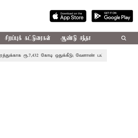
சிறப்புக் கட்டுரைகள்
ஆண்டு சந்தா
ூ.7,432 கோடி ஒதுக்கீடு; வேளாண் பட்ஜெட்டில் அறிவிப்பு
சு