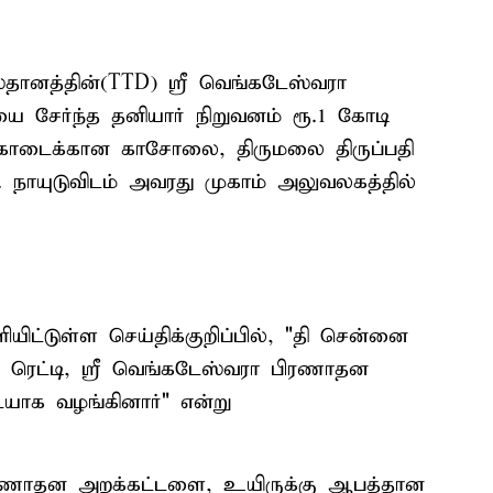
ானத்தின்(TTD) ஸ்ரீ வெங்கடேஸ்வரா
சேர்ந்த தனியார் நிறுவனம் ரூ.1 கோடி
கொடைக்கான காசோலை, திருமலை திருப்பதி
 நாயுடுவிடம் அவரது முகாம் அலுவலகத்தில்
ிட்டுள்ள செய்திக்குறிப்பில், "தி சென்னை
 ரெட்டி, ஸ்ரீ வெங்கடேஸ்வரா பிரணாதன
யாக வழங்கினார்" என்று
பிரணாதன அறக்கட்டளை, உயிருக்கு ஆபத்தான