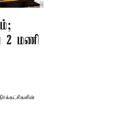
ம்;
வை 2 மணி
்க்கட்சிகளின்