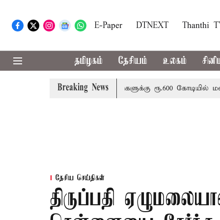
E-Paper
DTNEXT
Thanthi 
தமிழகம்
தேசியம்
உலகம்
சினி
Breaking News
ச்சர் வினோத்
5 ஆண்டுகளுக்கு ரூ.600 கோடியில் மண்வள பாத
தேசிய செய்திகள்
திருப்பதி ஏழுமலையா