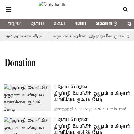
தமிழகம்
தேசியம்
உலகம்
சினிமா
விளையாட்டு
ஜோத
முதல்-அமைச்சர் விஜய்
கரூர் கூட்டநெரிசல்: இறந்தோரின் குடும்பத்தின
Donation
தேசிய செய்திகள்
திருப்பதி கோவிலில் ஒருநாள் உண்டியல்
காணிக்கை ரூ.5.46 கோடி
தினத்தந்தி
06 Aug 2026
1
min read
தேசிய செய்திகள்
திருப்பதி கோவிலில் ஒருநாள் உண்டியல்
காணிக்கை ரூ.4.26 கோடி