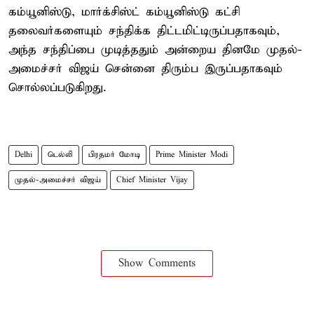
கம்யூனிஸ்டு, மார்க்சிஸ்ட் கம்யூனிஸ்டு கட்சி
தலைவர்களையும் சந்திக்க திட்டமிட்டிருப்பதாகவும்,
அந்த சந்திப்பை முடித்ததும் அன்றைய தினமே முதல்-
அமைச்சர் விஜய் சென்னை திரும்ப இருப்பதாகவும்
சொல்லப்படுகிறது.
Delhi
டெல்லி
பிரதமர் மோடி
Prime Minister Modi
முதல்-அமைச்சர் விஜய்
Chief Minister Vijay
Show Comments