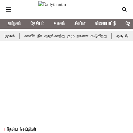
தமிழகம்
தேசியம்
உலகம்
சினிமா
விளையாட்டு
ஜோத
்
காவிரி நீர் ஒழுங்காற்று குழு நாளை கூடுகிறது
ஒரு தேர்தலில்க
தேசிய செய்திகள்