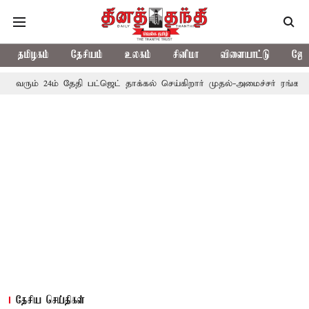
தமிழகம்
தேசியம்
உலகம்
சினிமா
விளையாட்டு
ஜோத
ம் தேதி பட்ஜெட் தாக்கல் செய்கிறார் முதல்-அமைச்சர் ரங்கசாமி
எதிர்
தேசிய செய்திகள்