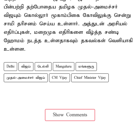
பின்பற்றி தற்போதைய தமிழக முதல்-அமைச்சர்
விஜயும் கொல்லூர் மூகாம்பிகை கோவிலுக்கு சென்று
சாமி தரிசனம் செய்ய உள்ளார். அத்துடன் அரசியல்
எதிர்ப்புகள், மறைமுக எதிரிகளை வீழ்த்த சண்டி
ஹோமம் நடத்த உள்ளதாகவும் தகவல்கள் வெளியாகி
உள்ளன.
Delhi
விஜய்
டெல்லி
Mangaluru
மங்களூரு
முதல்-அமைச்சர் விஜய்
CM Vijay
Chief Minister Vijay
Show Comments