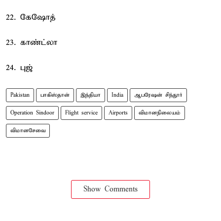
22. கேஷோத்
23. காண்ட்லா
24. புஜ்
Pakistan
பாகிஸ்தான்
இந்தியா
India
ஆபரேஷன் சிந்தூர்
Operation Sindoor
Flight service
Airports
விமானநிலையம்
விமானசேவை
Show Comments