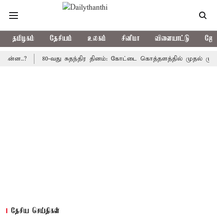
தமிழகம்
தேசியம்
உலகம்
சினிமா
விளையாட்டு
ஜோத
.?
80-வது சுதந்திர தினம்: கோட்டை கொத்தளத்தில் முதல் முறையாக த
தேசிய செய்திகள்