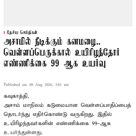
தேசிய செய்திகள்
அசாமில் நீடிக்கும் கனமழை..
வெள்ளப்பெருக்கால் உயிரிழந்தோர்
எண்ணிக்கை 99 ஆக உயர்வு
Published on
:
09 Aug 2026, 3:01 am
கவுகாத்தி,
அசாம்
மாநிலம் கடுமையான வெள்ளப்பாதிப்பைத்
தொடர்ந்து எதிர்கொண்டு வருகிறது. இதில்
உயிரிழந்தவர்களின் எண்ணிக்கை 99-ஆக
உயர்ந்துள்ளது.