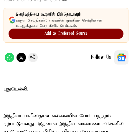
Published on
:
09 May 2025, 9:01 am
தினத்தந்தியை கூகுளில் பின்தொடரவும்
கூகுள் செய்திகளில் எங்களின் முக்கியச் செய்திகளை
உடனுக்குடன் பெற கிளிக் செய்யவும்.
Add as Preferred Source
Follow Us
புதுடெல்லி,
இந்தியா-பாகிஸ்தான் எல்லையில் போர் பதற்றம்
ஏற்பட்டுள்ளது. இதனால் இந்திய வான்மண்டலங்களில்
கட்டுப்பாடுகளை விதித்து விமான சேவைகளை