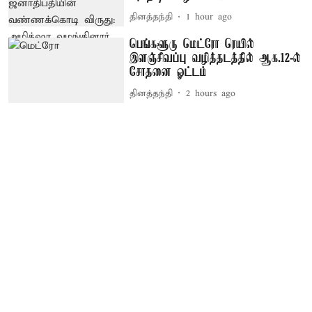
தினத்தந்தி
1 hour ago
பெங்களூரு மெட்ரோ ரெயில்
இளஞ்சிவப்பு வழித்தடத்தில் ஆக.12-ல்
சோதனை ஓட்டம்
தினத்தந்தி
2 hours ago