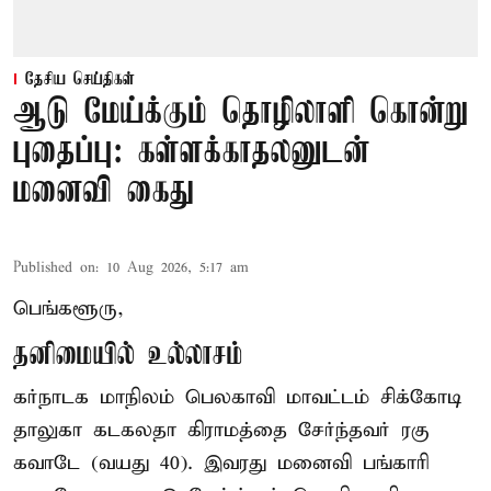
தேசிய செய்திகள்
ஆடு மேய்க்கும் தொழிலாளி கொன்று
புதைப்பு: கள்ளக்காதலனுடன்
மனைவி கைது
Published on
:
10 Aug 2026, 5:17 am
பெங்களூரு,
தனிமையில் உல்லாசம்
கர்நாடக மாநிலம் பெலகாவி மாவட்டம் சிக்கோடி
தாலுகா கடகலதா கிராமத்தை சேர்ந்தவர் ரகு
கவாடே (வயது 40). இவரது மனைவி பங்காரி