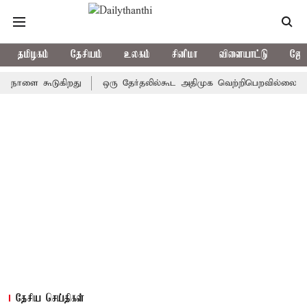
தமிழகம்
தேசியம்
உலகம்
சினிமா
விளையாட்டு
ஜோத
ை கூடுகிறது
ஒரு தேர்தலில்கூட அதிமுக வெற்றிபெறவில்லை: சி.வி.சண்
தேசிய செய்திகள்