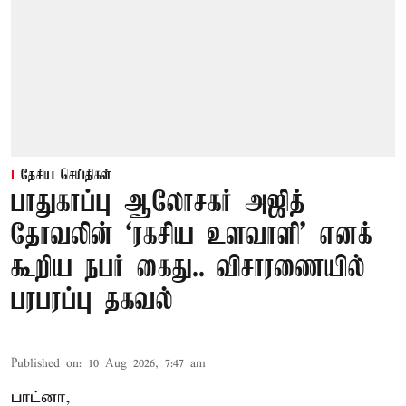
தேசிய செய்திகள்
பாதுகாப்பு ஆலோசகர் அஜித்
தோவலின் ‘ரகசிய உளவாளி’ எனக்
கூறிய நபர் கைது.. விசாரணையில்
பரபரப்பு தகவல்
Published on
:
10 Aug 2026, 7:47 am
பாட்னா,