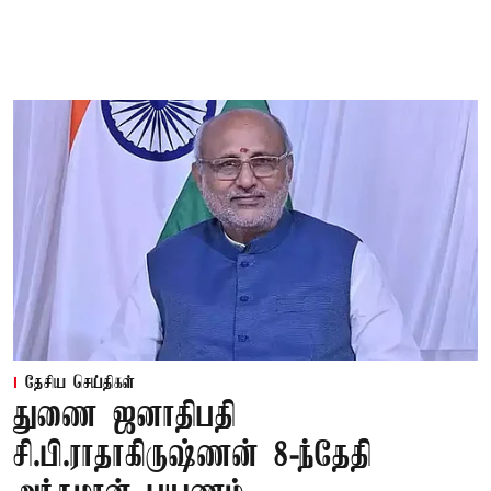
தேசிய செய்திகள்
துணை ஜனாதிபதி
சி.பி.ராதாகிருஷ்ணன் 8-ந்தேதி