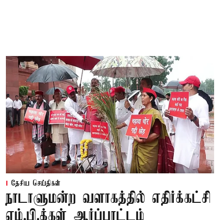
தேசிய செய்திகள்
நாடாளுமன்ற வளாகத்தில் எதிர்க்கட்சி
எம்.பி.க்கள் ஆர்ப்பாட்டம்