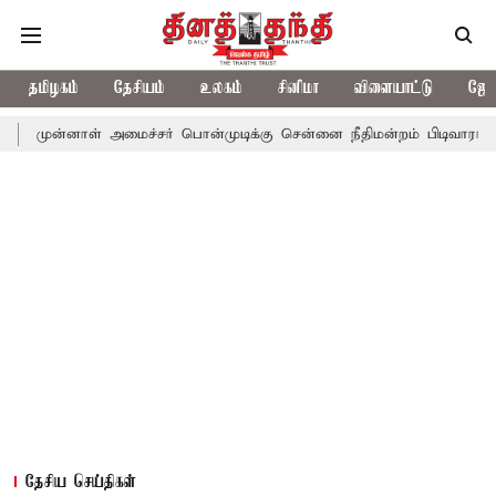
தமிழகம்
தேசியம்
உலகம்
சினிமா
விளையாட்டு
ஜோத
ள் அமைச்சர் பொன்முடிக்கு சென்னை நீதிமன்றம் பிடிவாராண்ட்
தொலை
தேசிய செய்திகள்