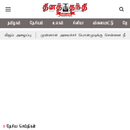
தமிழகம்
தேசியம்
உலகம்
சினிமா
விளையாட்டு
ஜோத
ப்பு
முன்னாள் அமைச்சர் பொன்முடிக்கு சென்னை நீதிமன்றம் பிடிவா
தேசிய செய்திகள்