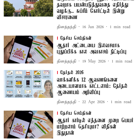
தவறாக பயன்படுத்துவதை எதிர்த்து
வழக்கு.. சுப்ரீம் கோர்ட்டில் இன்று
விசாரணை
தினத்தந்தி
16 Jun 2026
1
min read
தேசிய செய்திகள்
ஆதார் அட்டையை இலவசமாக
புதுப்பிக்க கால அவகாசம் நீட்டிப்பு
தினத்தந்தி
19 May 2026
1
min read
தேர்தல் 2026
வாக்களிக்க 12 ஆவணங்களை
அடையாளமாக காட்டலாம்: தேர்தல்
ஆணையம் அறிவிப்பு
தினத்தந்தி
22 Apr 2026
1
min read
தேசிய செய்திகள்
ஆதார் கார்டில் எத்தனை முறை பெயர்
மாற்றலாம் தெரியுமா? விதிகள்
இதுதான்