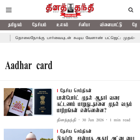
தமிழகம்
தேசியம்
உலகம்
சினிமா
விளையாட்டு
ஜோத
்
தொலைநோக்கு பார்வையுடன் கூடிய வேளாண் பட்ஜெட்: முதல்-அமைச
Aadhar card
தேசிய செய்திகள்
பாஸ்போர்ட் முதல் ஆதார் வரை
கட்டணம் மாறுது..நாளை முதல் வரும்
மாற்றங்கள் என்னென்ன?
தினத்தந்தி
30 Jun 2026
1
min read
தேசிய செய்திகள்
இருப்பிட சான்றாக ஆதார் அட்டையை