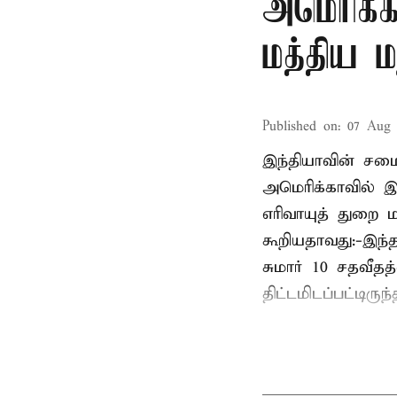
அமெரிக்க
மத்திய ம
Published on
:
07 Aug 
இந்தியாவின் சமைய
அமெரிக்காவில் இ
எரிவாயுத் துறை மந
கூறியதாவது:-இந்
சுமார் 10 சதவீத
திட்டமிடப்பட்டிரு