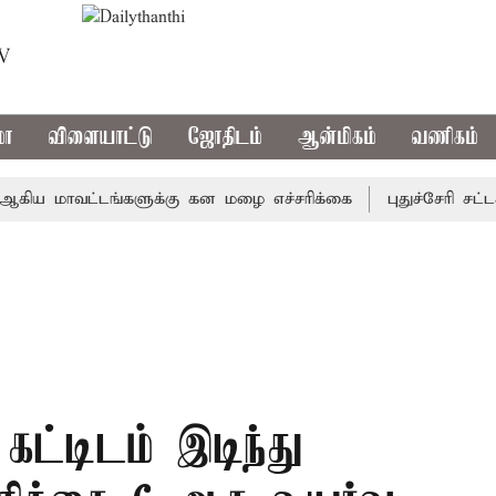
TV
மா
விளையாட்டு
ஜோதிடம்
ஆன்மிகம்
வணிகம்
 மாவட்டங்களுக்கு கன மழை எச்சரிக்கை
புதுச்சேரி சட்டசபை
கட்டிடம் இடிந்து