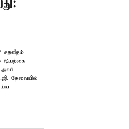
றது:
7 சதவீதம்
ம் இயற்கை
ு அவர்
.ஜி. தேவையில்
ெய்ய