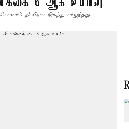
ணிக்கை 6 ஆக உயர்வு
ியளவில் திடீரென இடிந்து விழுந்தது.
R