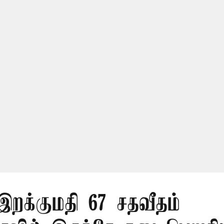
 இறக்குமதி 67 சதவீதம்