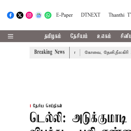
E-Paper
DTNEXT
Thanthi 
தமிழகம்
தேசியம்
உலகம்
சினி
Breaking News
வழக்கை வாபஸ் பெற்றார் சங்கீதா
கோவை, தேனி,நீலகிரி ஆகிய
தேசிய செய்திகள்
டெல்லி: அடுக்குமாடி 