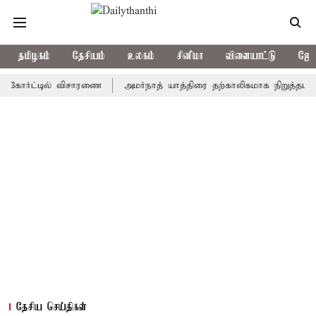
தமிழகம்
தேசியம்
உலகம்
சினிமா
விளையாட்டு
ஜோத
ர்ட்டில் விசாரணை
அமர்நாத் யாத்திரை தற்காலிகமாக நிறுத்தம்
இமா
தேசிய செய்திகள்