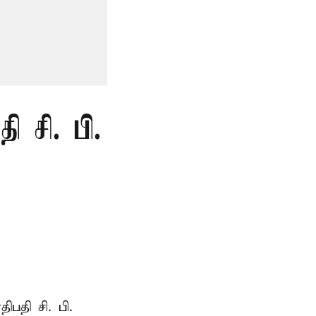
 சி. பி.
ாதிபதி
சி. பி.