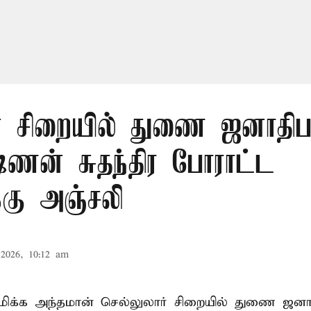
் சிறையில் துணை ஜனாதிபதி
ஷ்ணன் சுதந்திர போராட்ட
க்கு அஞ்சலி
2026, 10:12 am
்புமிக்க அந்தமான் செல்லுலார் சிறையில் துணை ஜன