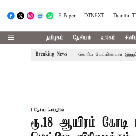
E-Paper
DTNEXT
Thanthi 
தமிழகம்
தேசியம்
உலகம்
சினி
Breaking News
ிவரை மழை பெய்ய வாய்ப்பு
கொரிய பேட்மிண்டன் இறுதி போட்
தேசிய செய்திகள்
ரூ.18 ஆயிரம் கோடி ம