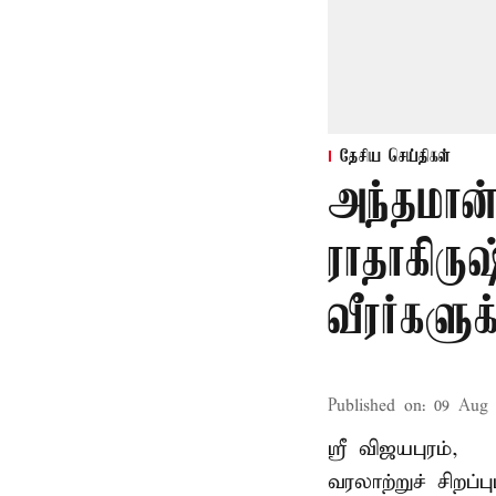
தேசிய செய்திகள்
அந்தமான
ராதாகிரு
வீரர்களு
Published on
:
09 Aug 
ஸ்ரீ விஜயபுரம்,
வரலாற்றுச் சிறப