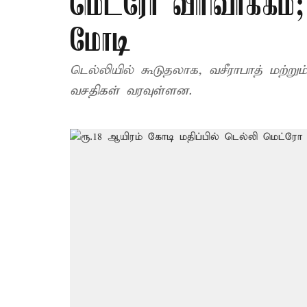
மெட்ரோ விரிவாக்கம்;
மோடி
டெல்லியில் கூடுதலாக, வசீராபாத் மற்று
வசதிகள் வரவுள்ளன.