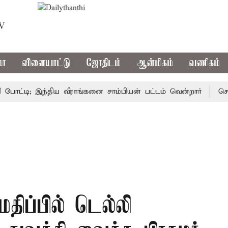
TV
மா
விளையாட்டு
ஜோதிடம்
ஆன்மிகம்
வணிகம்
டி; இந்திய வீராங்கனை சாம்பியன் பட்டம் வென்றார்
சென்னை
திப்பில் டெல்லி