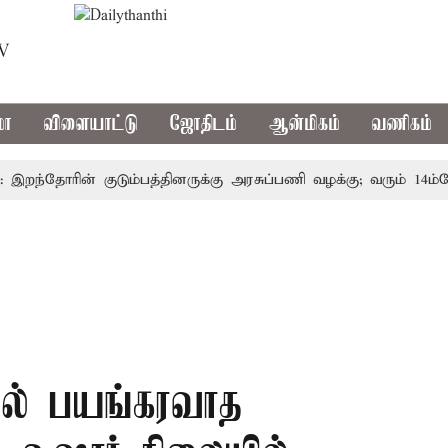
TV
மா
விளையாட்டு
ஜோதிடம்
ஆன்மிகம்
வணிகம்
ந்தோரின் குடும்பத்தினருக்கு அரசுப்பணி வழக்கு; வரும் 14ம்தேதி ச
ில் பயங்கரவாத