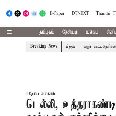
E-Paper
DTNEXT
Thanthi 
தமிழகம்
தேசியம்
உலகம்
சினி
Breaking News
 பாதிக்கும்: முதல்-அமைச்சர் விஜய்
கரூர் கூட்டநெரிசல்: இற
தேசிய செய்திகள்
டெல்லி, உத்தராகண்ட