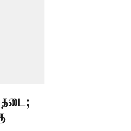
் தடை;
கு