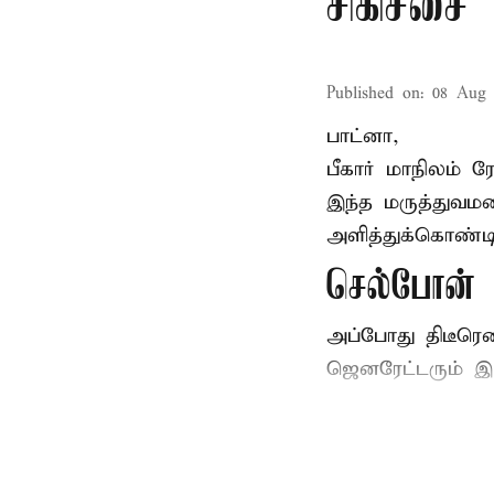
சிகிச்சை
Published on
:
08 Aug 
பாட்னா,
பீகார்
மாநிலம் ர
இந்த மருத்துவமன
அளித்துக்கொண்டி
செல்போன் வ
அப்போது திடீரெ
ஜெனரேட்டரும் இ