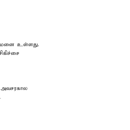
துவமனை உள்ளது.
ிகிச்சை
், அவசரகால
.