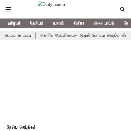
தமிழகம்
தேசியம்
உலகம்
சினிமா
விளையாட்டு
ஜோத
 வாய்ப்பு
கொரிய பேட்மிண்டன் இறுதி போட்டி; இந்திய வீராங்கனை ச
தேசிய செய்திகள்