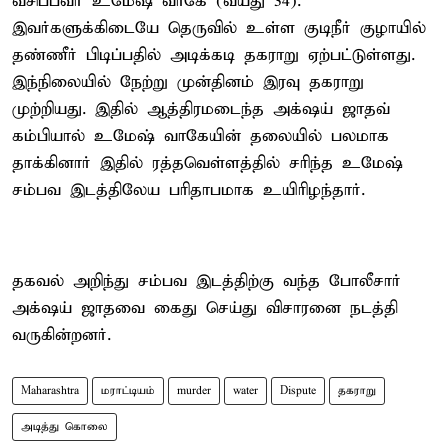
வசிப்பவர் உமேஷ் வாகே (வயது 34).
இவர்களுக்கிடையே தெருவில் உள்ள குடிநீர் குழாயில்
தண்ணீர் பிடிப்பதில் அடிக்கடி தகராறு ஏற்பட்டுள்ளது.
இந்நிலையில் நேற்று முன்தினம் இரவு தகராறு
முற்றியது. இதில் ஆத்திரமடைந்த அக்‌ஷய் ஜாதவ்
கம்பியால் உமேஷ் வாகேயின் தலையில் பலமாக
தாக்கினார் இதில் ரத்தவெள்ளத்தில் சரிந்த உமேஷ்
சம்பவ இடத்திலேய பரிதாபமாக உயிரிழந்தார்.
தகவல் அறிந்து சம்பவ இடத்திற்கு வந்த போலீசார்
அக்‌ஷய் ஜாதவை கைது செய்து விசாரனை நடத்தி
வருகின்றனர்.
Maharashtra
மராட்டியம்
murder
water
Dispute
தகராறு
அடித்து கொலை