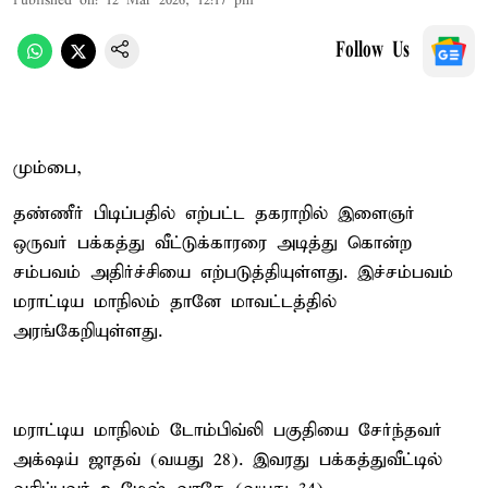
Published on
:
12 Mar 2026, 12:17 pm
Follow Us
மும்பை,
தண்ணீர் பிடிப்பதில் எற்பட்ட தகராறில் இளைஞர்
ஒருவர் பக்கத்து வீட்டுக்காரரை அடித்து கொன்ற
சம்பவம் அதிர்ச்சியை எற்படுத்தியுள்ளது. இச்சம்பவம்
மராட்டிய மாநிலம் தானே மாவட்டத்தில்
அரங்கேறியுள்ளது.
மராட்டிய மாநிலம் டோம்பிவ்லி பகுதியை சேர்ந்தவர்
அக்‌ஷய் ஜாதவ் (வயது 28). இவரது பக்கத்துவீட்டில்