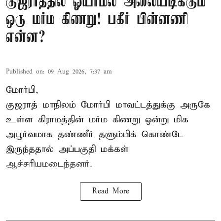
குஜராத்தில் ஓயாமல் அலையடிக்கும்
ஒரு மர்ம கிணறு! பகீர் பின்னணி
என்ன?
Published on
:
09 Aug 2026, 7:37 am
மோர்பி,
குஜராத் மாநிலம் மோர்பி மாவட்டத்துக்கு அருகே
உள்ள கிராமத்தின் மர்ம கிணறு ஒன்று மிக
அபூர்வமாக தண்ணீர் தளும்பிக் கொண்டே
இருந்ததால் அப்பகுதி மக்கள்
ஆச்சரியமடைந்தனர்.
Read More