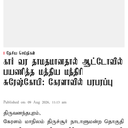
தேசிய செய்திகள்
கார் வர தாமதமானதால் ஆட்டோவில்
பயணித்த மத்திய மந்திரி
சுரேஷ்கோபி: கேரளாவில் பரபரப்பு
Published on
:
09 Aug 2026, 11:13 am
திருவனந்தபுரம்,
கேரளம் மாநிலம் திருச்சூர் நாடாளுமன்ற தொகுதி