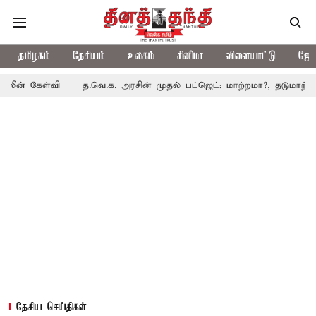
தமிழகம்
தேசியம்
உலகம்
சினிமா
விளையாட்டு
ஜோத
ி
த.வெ.க. அரசின் முதல் பட்ஜெட்: மாற்றமா?, தடுமாற்றமா?
சட்ட
தேசிய செய்திகள்