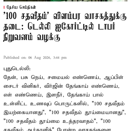
தேசிய செய்திகள்
'100 சதவீதம்' விளம்பர வாசகத்துக்கு
தடை: டெல்லி ஐகோர்ட்டில் டாபர்
நிறுவனம் வழக்கு
Published on
:
06 Aug 2026, 3:44 pm
புதுடெல்லி:
தேன், பசு நெய், சமையல் எண்ணெய், ஆப்பிள்
சைடர் வினிகர், விர்ஜின் தேங்காய் எண்ணெய்,
எள் எண்ணெய், இளநீர், தேங்காய் பால்
உள்ளிட்ட உணவுப் பொருட்களில், "100 சதவீதம்
இயற்கையானது", "100 சதவீதம் தூய்மையானது",
"100 சதவீதம் தூய்மை உத்தரவாதம்", "100
சதவீதம் ஆர்கானிக்" போன்ற வாசகங்களை