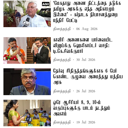
‘மேகதாது அணை திட்டத்தை தடுக்க
தமிழக அரசுக்கு எந்த அதிகாரமும்
இல்லை’ - கர்நாடக நீர்பாசனத்துறை
மந்திரி பேட்டி
தினத்தந்தி
06 Aug 2026
காவிரி அணைகளை பார்வையிட
விஜய்க்கு ஹெலிகாப்டர் வசதி:
டி.கே.சிவக்குமார்
தினத்தந்தி
30 Jul 2026
தேர்வு சீர்திருத்தங்களுக்காக 6 பேர்
கொண்ட குழுவை அமைத்தது மத்திய
அரசு
தினத்தந்தி
26 Jul 2026
ஒரே ஆசிரியர் 8, 9, 10-ம்
வகுப்புகளுக்கு பாடம் நடத்தும்
அவலம்
தினத்தந்தி
19 Jul 2026