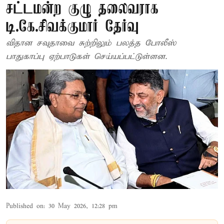
சட்டமன்ற குழு தலைவராக
டி.கே.சிவக்குமார் தேர்வு
விதான சவுதாவை சுற்றிலும் பலத்த போலீஸ்
பாதுகாப்பு ஏற்பாடுகள் செய்யப்பட்டுள்ளன.
Published on
:
30 May 2026, 12:28 pm