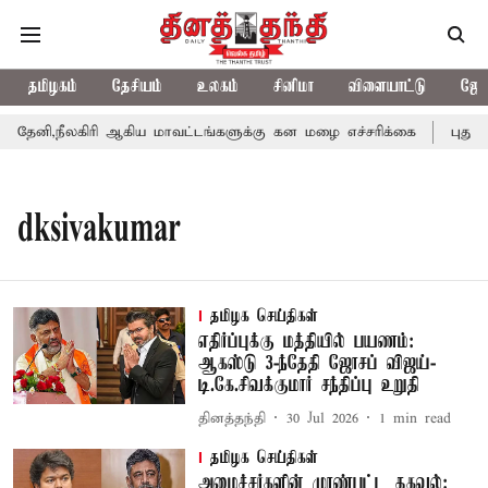
தமிழகம்
தேசியம்
உலகம்
சினிமா
விளையாட்டு
ஜோத
ேனி,நீலகிரி ஆகிய மாவட்டங்களுக்கு கன மழை எச்சரிக்கை
புதுச்ச
dksivakumar
தமிழக செய்திகள்
எதிர்ப்புக்கு மத்தியில் பயணம்:
ஆகஸ்டு 3-ந்தேதி ஜோசப் விஜய்-
டி.கே.சிவக்குமார் சந்திப்பு உறுதி
தினத்தந்தி
30 Jul 2026
1
min read
தமிழக செய்திகள்
அமைச்சர்களின் முரண்பட்ட தகவல்: