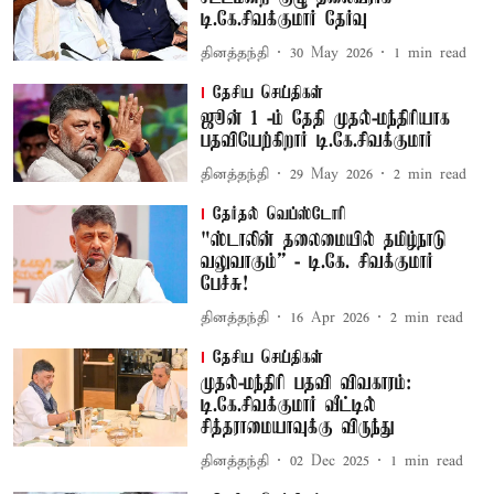
டி.கே.சிவக்குமார் தேர்வு
தினத்தந்தி
30 May 2026
1
min read
தேசிய செய்திகள்
ஜூன் 1 -ம் தேதி முதல்-மந்திரியாக
பதவியேற்கிறார் டி.கே.சிவக்குமார்
தினத்தந்தி
29 May 2026
2
min read
தேர்தல் வெப்ஸ்டோரி
"ஸ்டாலின் தலைமையில் தமிழ்நாடு
வலுவாகும்” - டி.கே. சிவக்குமார்
பேச்சு!
தினத்தந்தி
16 Apr 2026
2
min read
தேசிய செய்திகள்
முதல்-மந்திரி பதவி விவகாரம்:
டி.கே.சிவக்குமார் வீட்டில்
சித்தராமையாவுக்கு விருந்து
தினத்தந்தி
02 Dec 2025
1
min read