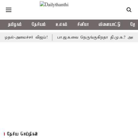
தமிழகம்
தேசியம்
உலகம்
சினிமா
விளையாட்டு
ஜோத
-அமைச்சர் விஜய்!
பா.ஜ.க.வை நெருங்குகிறதா தி.மு.க.? அனைத்துக்கட
தேசிய செய்திகள்