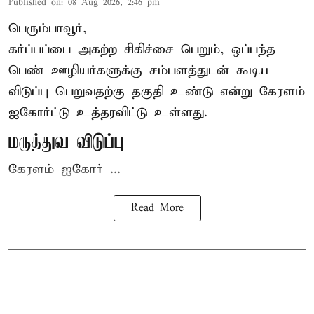
Published on
:
08 Aug 2026, 2:46 pm
பெரும்பாவூர்,
கர்ப்பப்பை அகற்ற சிகிச்சை பெறும், ஒப்பந்த
பெண் ஊழியர்களுக்கு சம்பளத்துடன் கூடிய
விடுப்பு பெறுவதற்கு தகுதி உண்டு என்று
கேரளம்
ஐகோர்ட்டு
உத்தரவிட்டு உள்ளது.
மருத்துவ விடுப்பு
கேரளம் ஐகோர் ...
Read More