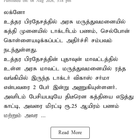
Published on
:
08 Aug 2026, 3:18 pm
லக்னோ
உத்தர பிரதேசத்தில் அரசு மருத்துவமனையில்
கத்தி முனையில் டாக்டரிடம் பணம், செல்போன்
கொள்ளையடிக்கப்பட்ட அதிர்ச்சி சம்பவம்
நடந்துள்ளது.
உத்தர பிரதேசத்தின் புதாவுன் மாவட்டத்தில்
உள்ள அரசு மாவட்ட மருத்துவமனையில் ரத்த
வங்கியில் இருந்த டாக்டர் விகாஸ் சர்மா
என்பவரை 2 பேர் இன்று அணுகியுள்ளனர்.
அவரிடம் பேசியபடியே திடீரென கத்தியை எடுத்து
காட்டி, அவரை மிரட்டி ரூ.25 ஆயிரம் பணம்
மற்றும் அவர ...
Read More