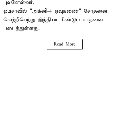
புவனேஸ்வர்,
ஒடிசாவில் "அக்னி-4 ஏவுகணை" சோதனை
வெற்றிபெற்று இந்தியா மீண்டும் சாதனை
படைத்துள்ளது.
Read More