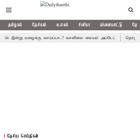
தமிழகம்
தேசியம்
உலகம்
சினிமா
விளையாட்டு
ஜோத
இன்று மழைக்கு வாய்ப்பா..? வானிலை மையம் அப்டேட்
தொழிலில் சாதன
தேசிய செய்திகள்