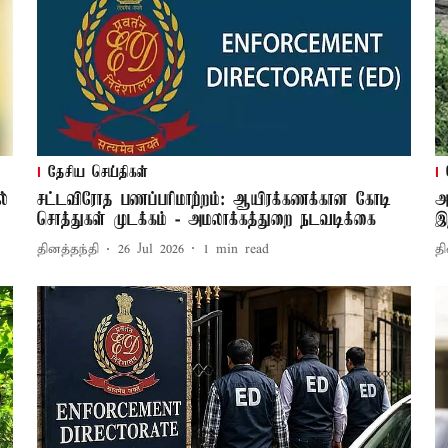
தேசிய செய்திகள்
ல்
சட்டவிரோத பணப்பரிமாற்றம்: ஆயிரக்கணக்கான கோடி
அ
சொத்துகள் முடக்கம் - அமலாக்கத்துறை நடவடிக்கை
இ
தினத்தந்தி
26 Jul 2026
1
min read
தி