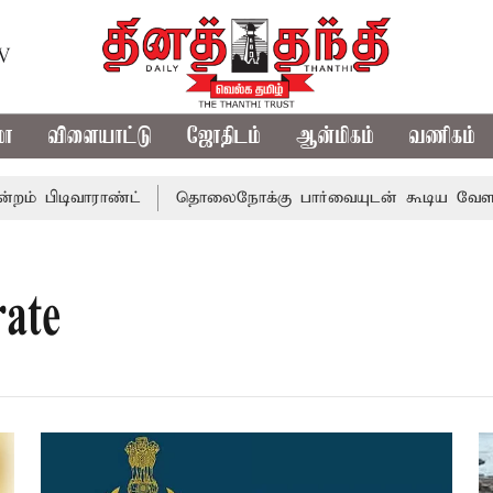
TV
மா
விளையாட்டு
ஜோதிடம்
ஆன்மிகம்
வணிகம்
ிடிவாராண்ட்
தொலைநோக்கு பார்வையுடன் கூடிய வேளாண் பட்
rate