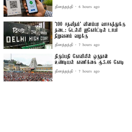
தினத்தந்தி
6 hours ago
'100 சதவீதம்' விளம்பர வாசகத்துக்கு
தடை: டெல்லி ஐகோர்ட்டில் டாபர்
நிறுவனம் வழக்கு
தினத்தந்தி
7 hours ago
திருப்பதி கோவிலில் ஒருநாள்
உண்டியல் காணிக்கை ரூ.5.46 கோடி
தினத்தந்தி
7 hours ago