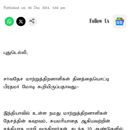
Published on
:
04 Dec 2024, 5:04 am
Follow Us
புதுடெல்லி,
சர்வதேச மாற்றுத்திறனாளிகள் தினத்தையொட்டி
பிரதமர் மோடி கூறியிருப்பதாவது:-
இந்தியாவில் உள்ள நமது மாற்றுத்திறனாளிகள்
தேசத்தின் கவுரவம், சுயமரியாதை ஆகியவற்றின்
சக்தியாக மாறி வருகிறார்கள். கடந்த 10 ஆண்டுகளில்,