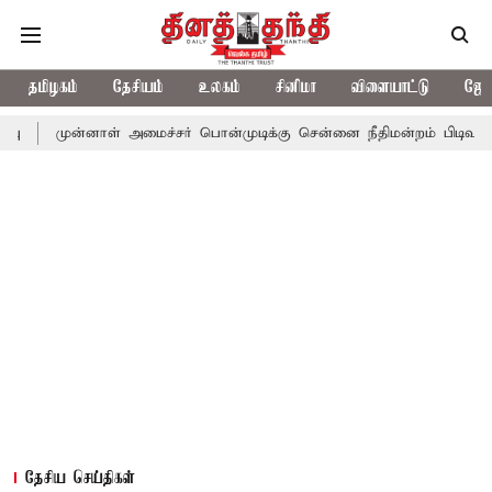
தமிழகம்
தேசியம்
உலகம்
சினிமா
விளையாட்டு
ஜோத
னாள் அமைச்சர் பொன்முடிக்கு சென்னை நீதிமன்றம் பிடிவாராண்ட்
தொ
தேசிய செய்திகள்