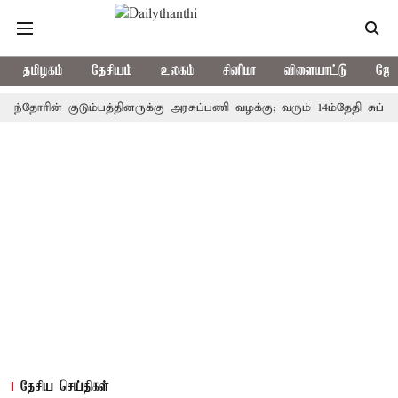
தமிழகம்
தேசியம்
உலகம்
சினிமா
விளையாட்டு
ஜோத
ரின் குடும்பத்தினருக்கு அரசுப்பணி வழக்கு; வரும் 14ம்தேதி சுப்ரீம்கோர்
தேசிய செய்திகள்