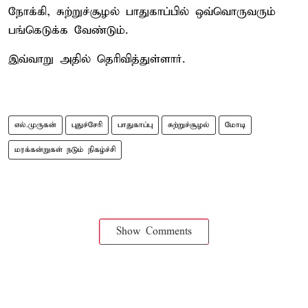
நோக்கி, சுற்றுச்சூழல் பாதுகாப்பில் ஒவ்வொருவரும்
பங்கெடுக்க வேண்டும்.
இவ்வாறு அதில் தெரிவித்துள்ளார்.
எல்.முருகன்
புதுச்சேரி
பாதுகாப்பு
சுற்றுச்சூழல்
மோடி
மரக்கன்றுகள் நடும் நிகழ்ச்சி
Show Comments