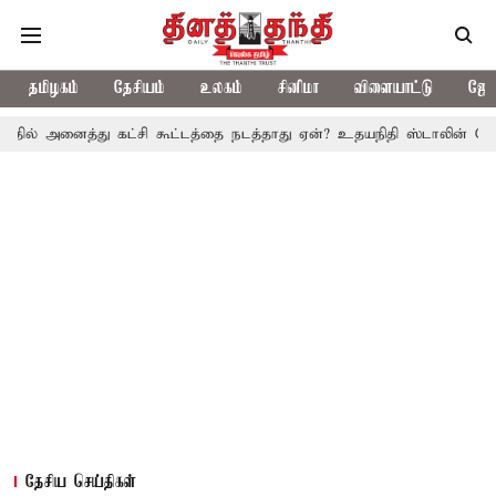
தமிழகம்
தேசியம்
உலகம்
சினிமா
விளையாட்டு
ஜோத
்து கட்சி கூட்டத்தை நடத்தாது ஏன்? உதயநிதி ஸ்டாலின் கேள்வி
த.வ
தேசிய செய்திகள்