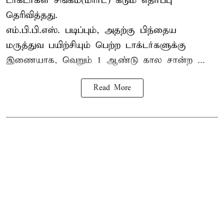
டாக்டர்கள் சங்கம்(மார்ட்) கடும் எதிர்ப்பு
தெரிவித்தது.
எம்.பி.பி.எஸ். படிப்பும், அதற்கு பிந்தைய
மருத்துவ பயிற்சியும் பெற்ற டாக்டர்களுக்கு
இணையாக, வெறும் 1 ஆண்டு கால சான்ற ...
Read More