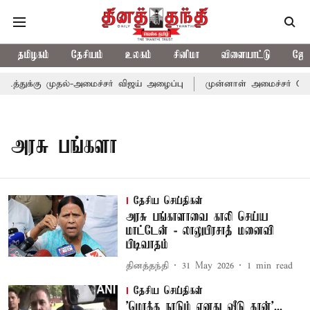
தமிழகம்
தேசியம்
உலகம்
சினிமா
விளையாட்டு
ஜோத
த்துக்கு முதல்-அமைச்சர் விஜய் அழைப்பு
முன்னாள் அமைச்சர் பொன்ம
அரசு பங்களா
தேசிய செய்திகள்
அரசு பங்காளாவை காலி செய்ய
மாட்டேன் - லாலுபிரசாத் மனைவி
பிடிவாதம்
தினத்தந்தி
31 May 2026
1
min read
தேசிய செய்திகள்
'மொத்த நாடும் எனது வீடு தான்'...