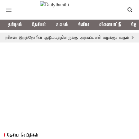
தமிழகம்
தேசியம்
உலகம்
சினிமா
விளையாட்டு
ஜோத
ல்: இறந்தோரின் குடும்பத்தினருக்கு அரசுப்பணி வழக்கு; வரும் 14ம்தேதி சு
தேசிய செய்திகள்