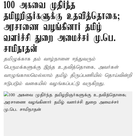
100 அகவை முதிர்ந்த
தமிழறிஞர்களுக்கு உதவித்தொகை;
அரசாணை வழங்கினார் தமிழ்
வளர்ச்சி துறை அமைச்சர் மு.பெ.
சாமிநாதன்
தமிழுக்காக தம் வாழ்நாளை ஈந்துவரும்
பெருமக்களுக்கு இந்த உதவித்தொகை, அவர்கள்
வாழுங்காலமெல்லாம் தமிழ் திருப்பணியில் தொய்வின்றி
ஈடுபடும் வகையில் வழங்கப்பட்டு வருகிறது.