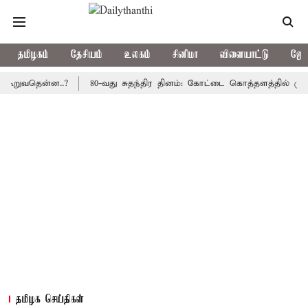
தமிழகம்
தேசியம்
உலகம்
சினிமா
விளையாட்டு
ஜோத
தென்ன..?
80-வது சுதந்திர தினம்: கோட்டை கொத்தளத்தில் முதல் முற
தமிழக செய்திகள்