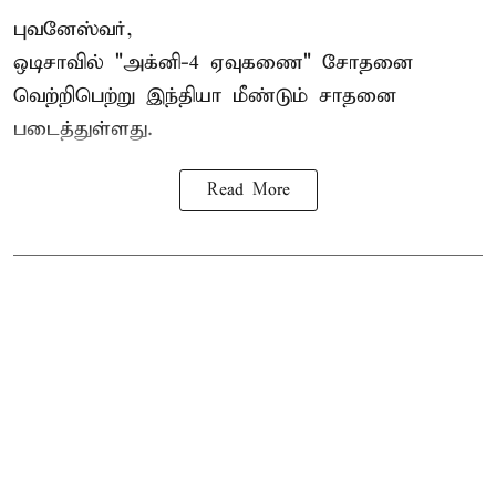
புவனேஸ்வர்,
ஒடிசாவில் "அக்னி-4 ஏவுகணை" சோதனை
வெற்றிபெற்று இந்தியா மீண்டும் சாதனை
படைத்துள்ளது.
Read More