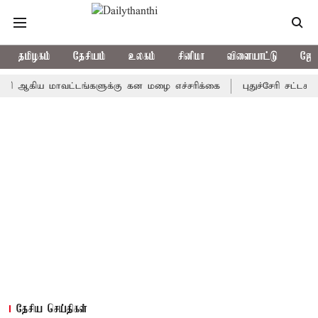
தமிழகம்
தேசியம்
உலகம்
சினிமா
விளையாட்டு
ஜோத
ிய மாவட்டங்களுக்கு கன மழை எச்சரிக்கை
புதுச்சேரி சட்டசபையில்
தேசிய செய்திகள்