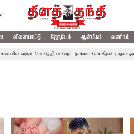
TV
மா
விளையாட்டு
ஜோதிடம்
ஆன்மிகம்
வணிகம்
பையில் வரும் 24ம் தேதி பட்ஜெட் தாக்கல் செய்கிறார் முதல்-அமைச
​