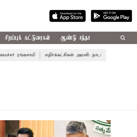
சிறப்புக் கட்டுரைகள்
ஆண்டு சந்தா
்சர் ரங்கசாமி
எதிர்க்கட்சிகள் அமளி: நாடாளுமன்ற இரு அவை