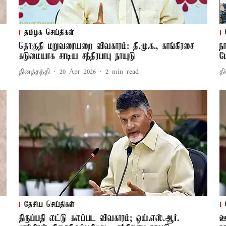
தமிழக செய்திகள்
தொகுதி மறுவரையறை விவகாரம்: தி.மு.க., காங்கிரசை
ந
கடுமையாக சாடிய சந்திரபாபு நாயுடு
ம
தினத்தந்தி
20 Apr 2026
2
min read
தி
தேசிய செய்திகள்
திருப்பதி லட்டு கலப்பட விவகாரம்; ஒய்.எஸ்.ஆர்.
ஊ