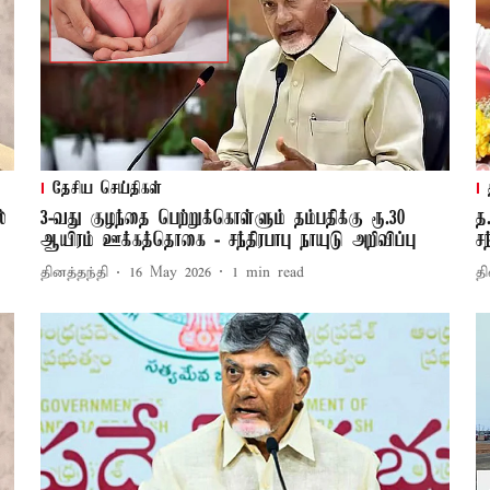
தேசிய செய்திகள்
்
3-வது குழந்தை பெற்றுக்கொள்ளும் தம்பதிக்கு ரூ.30
த
ஆயிரம் ஊக்கத்தொகை - சந்திரபாபு நாயுடு அறிவிப்பு
ச
தினத்தந்தி
16 May 2026
1
min read
தி