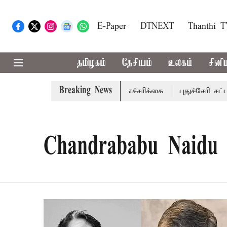
E-Paper
DTNEXT
Thanthi 
தமிழகம்
தேசியம்
உலகம்
சினி
Breaking News
ிய மாவட்டங்களுக்கு கன மழை எச்சரிக்கை
புதுச்சேரி சட்டச
Chandrababu Naidu 