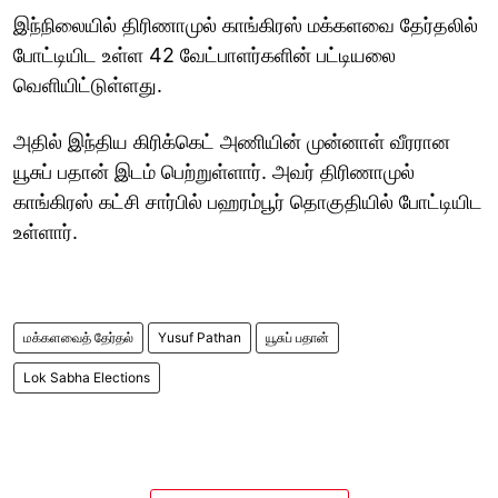
இந்நிலையில் திரிணாமுல் காங்கிரஸ் மக்களவை தேர்தலில்
போட்டியிட உள்ள 42 வேட்பாளர்களின் பட்டியலை
வெளியிட்டுள்ளது.
அதில் இந்திய கிரிக்கெட் அணியின் முன்னாள் வீரரான
யூசுப் பதான் இடம் பெற்றுள்ளார். அவர் திரிணாமுல்
காங்கிரஸ் கட்சி சார்பில் பஹரம்பூர் தொகுதியில் போட்டியிட
உள்ளார்.
மக்களவைத் தேர்தல்
Yusuf Pathan
யூசுப் பதான்
Lok Sabha Elections