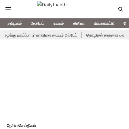
தமிழகம்
தேசியம்
உலகம்
சினிமா
விளையாட்டு
ஜோ
கு வாய்ப்பா..? வானிலை மையம் அப்டேட்
தொழிலில் சாதனை படைக்க வாய்ப
தேசிய செய்திகள்