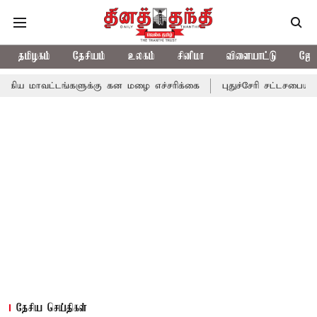
தமிழகம்
தேசியம்
உலகம்
சினிமா
விளையாட்டு
ஜோத
டங்களுக்கு கன மழை எச்சரிக்கை
புதுச்சேரி சட்டசபையில் வரும் 24ம
தேசிய செய்திகள்