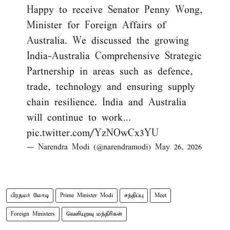
Happy to receive Senator Penny Wong,
Minister for Foreign Affairs of
Australia. We discussed the growing
India-Australia Comprehensive Strategic
Partnership in areas such as defence,
trade, technology and ensuring supply
chain resilience. India and Australia
will continue to work…
pic.twitter.com/YzNOwCx3YU
— Narendra Modi (@narendramodi)
May 26, 2026
பிரதமர் மோடி
Prime Minister Modi
சந்திப்பு
Meet
Foreign Ministers
வெளியுறவு மந்திரிகள்