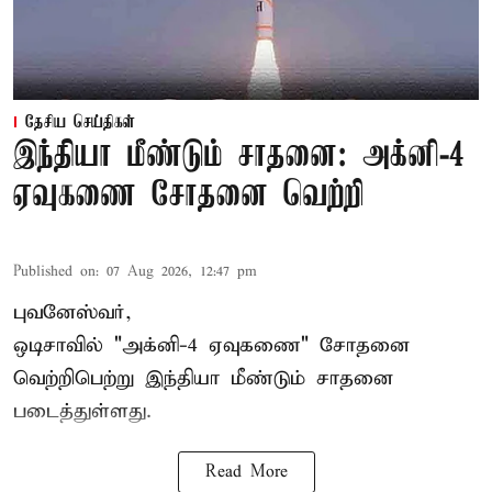
தேசிய செய்திகள்
இந்தியா மீண்டும் சாதனை: அக்னி-4
ஏவுகணை சோதனை வெற்றி
Published on
:
07 Aug 2026, 12:47 pm
புவனேஸ்வர்,
ஒடிசாவில் "அக்னி-4 ஏவுகணை" சோதனை
வெற்றிபெற்று இந்தியா மீண்டும் சாதனை
படைத்துள்ளது.
Read More