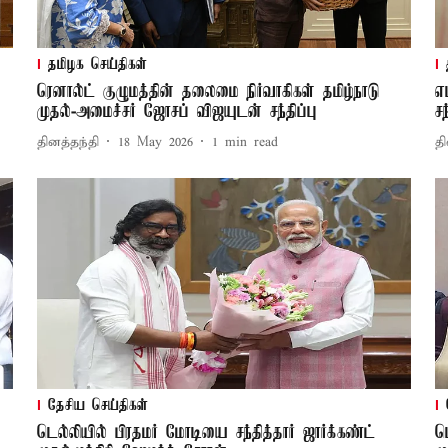
தமிழக செய்திகள்
ரெனால்ட் குழுமத்தின் தலைமை நிர்வாகிகள் தமிழ்நாடு
எ
முதல்-அமைச்சர் ஜோசப் விஜயுடன் சந்திப்பு
சந
தினத்தந்தி
18 May 2026
1
min read
தி
தேசிய செய்திகள்
டெல்லியில் பிரதமர் மோடியை சந்தித்தார் ஜார்க்கண்ட்
ட