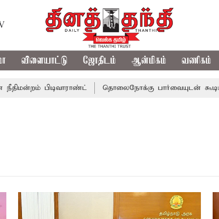
TV
மா
விளையாட்டு
ஜோதிடம்
ஆன்மிகம்
வணிகம்
்றம் பிடிவாராண்ட்
தொலைநோக்கு பார்வையுடன் கூடிய வேளா