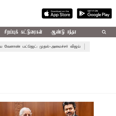
சிறப்புக் கட்டுரைகள்
ஆண்டு சந்தா
ண் பட்ஜெட்: முதல்-அமைச்சர் விஜய்
தமிழக அரசியலில் பரப