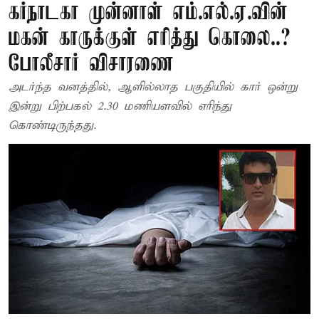
கர்நாடகா முன்னாள் எம்.எல்.ஏ.வின்
மகன் காருக்குள் எரித்து கொலை..?
போலீசார் விசாரணை
அடர்ந்த வனத்தில், ஆளில்லாத பகுதியில் கார் ஒன்று
இன்று பிற்பகல் 2.30 மணியளவில் எரிந்து
கொண்டிருந்தது.