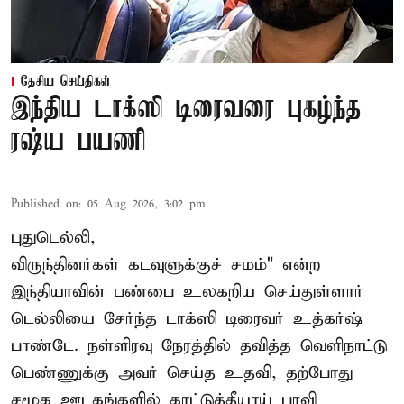
தேசிய செய்திகள்
இந்திய டாக்ஸி டிரைவரை புகழ்ந்த
ரஷ்ய பயணி
Published on
:
05 Aug 2026, 3:02 pm
புதுடெல்லி,
விருந்தினர்கள் கடவுளுக்குச் சமம்" என்ற
இந்தியாவின் பண்பை உலகறிய செய்துள்ளார்
டெல்லியை சேர்ந்த டாக்ஸி டிரைவர் உத்கர்ஷ்
பாண்டே. நள்ளிரவு நேரத்தில் தவித்த வெளிநாட்டு
பெண்ணுக்கு அவர் செய்த உதவி, தற்போது
சமூக ஊடகங்களில் காட்டுத்தீயாய் பரவி