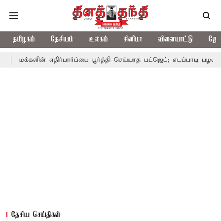
தமிழகம்
தேசியம்
உலகம்
சினிமா
விளையாட்டு
ஜோத
ின் எதிர்பார்ப்பை பூர்த்தி செய்யாத பட்ஜெட்; எடப்பாடி பழனிசாமி
பட்
தேசிய செய்திகள்