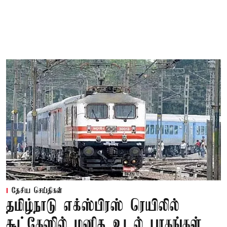
தேசிய செய்திகள்
தமிழ்நாடு எக்ஸ்பிரஸ் ரெயிலில்
சூட்கேஸில் மனித உடல் பாகங்கள்