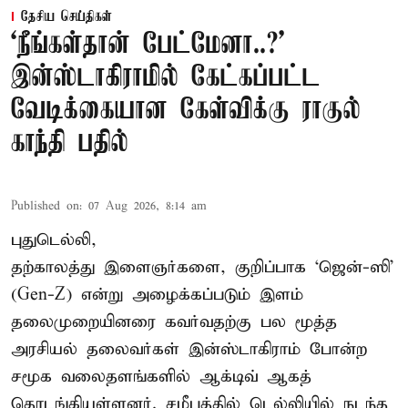
தேசிய செய்திகள்
‘நீங்கள்தான் பேட்மேனா..?’
இன்ஸ்டாகிராமில் கேட்கப்பட்ட
வேடிக்கையான கேள்விக்கு ராகுல்
காந்தி பதில்
Published on
:
07 Aug 2026, 8:14 am
புதுடெல்லி,
தற்காலத்து இளைஞர்களை, குறிப்பாக ‘ஜென்-ஸி’
(Gen-Z) என்று அழைக்கப்படும் இளம்
தலைமுறையினரை கவர்வதற்கு பல மூத்த
அரசியல் தலைவர்கள் இன்ஸ்டாகிராம் போன்ற
சமூக வலைதளங்களில் ஆக்டிவ் ஆகத்
தொடங்கியுள்ளனர். சமீபத்தில் டெல்லியில் நடந்த