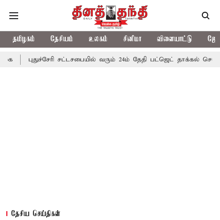
தமிழகம்
தேசியம்
உலகம்
சினிமா
விளையாட்டு
ஜோத
ுச்சேரி சட்டசபையில் வரும் 24ம் தேதி பட்ஜெட் தாக்கல் செய்கிறார் முதல்-
தேசிய செய்திகள்