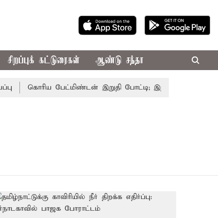
சிறப்புக் கட்டுரைகள்
ஆண்டு சந்தா
கொரிய பேட்மிண்டன் இறுதி போட்டி; இந்திய வீராங்கனை சாம