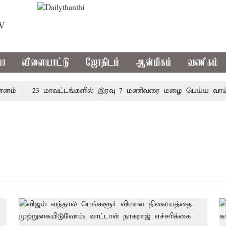
TV
மா
விளையாட்டு
ஜோதிடம்
ஆன்மிகம்
வணிகம்
்
23 மாவட்டங்களில் இரவு 7 மணிவரை மழை பெய்ய வாய்ப்பு