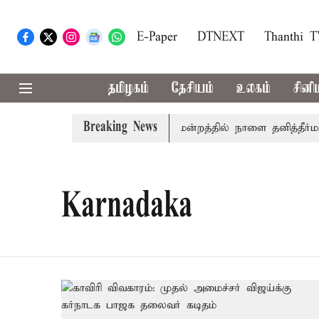
E-Paper
DTNEXT
Thanthi 
தமிழகம்
தேசியம்
உலகம்
சினி
Breaking News
ுதலில் தமிழ்த்தாய் வாழ்த்து: சட்டமன்றத்தில் நாளை தனித்தீர்மானம
Karnadaka