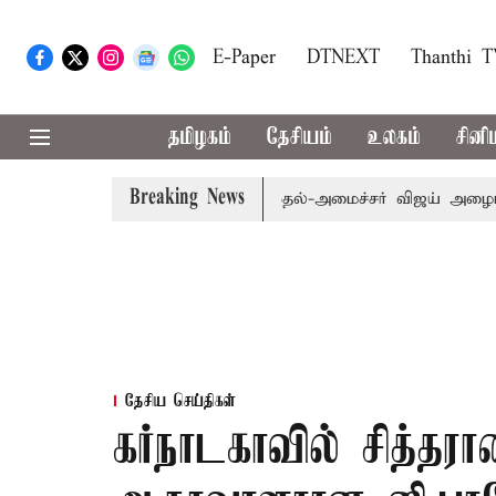
E-Paper
DTNEXT
Thanthi 
தமிழகம்
தேசியம்
உலகம்
சினி
Breaking News
்.பி.க்கள் கூட்டத்துக்கு முதல்-அமைச்சர் விஜய் அழைப்பு
தேசிய செய்திகள்
கர்நாடகாவில் சித்தர