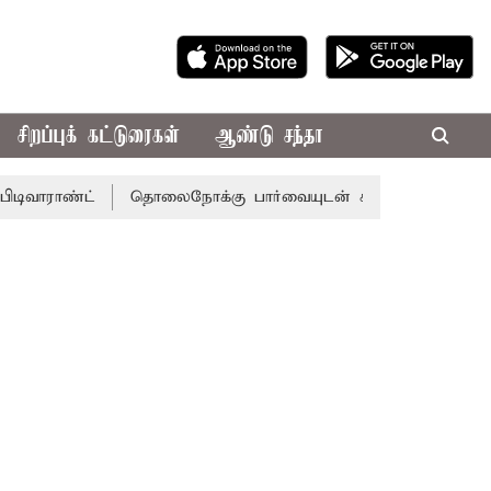
சிறப்புக் கட்டுரைகள்
ஆண்டு சந்தா
ண்ட்
தொலைநோக்கு பார்வையுடன் கூடிய வேளாண் பட்ஜெட்: 