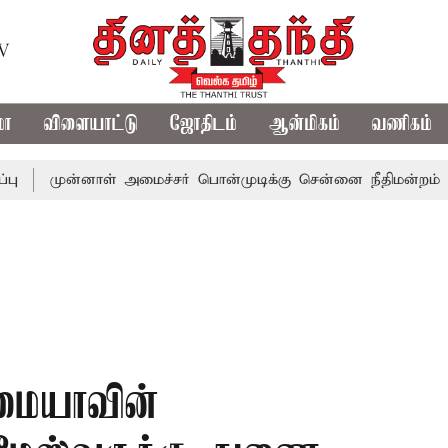
TV
மா
விளையாட்டு
ஜோதிடம்
ஆன்மிகம்
வணிகம்
முன்னாள் அமைச்சர் பொன்முடிக்கு சென்னை நீதிமன்றம் பிடிவாரா
ாமையாவின்