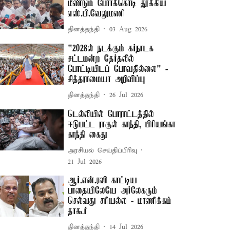
மீண்டும் போர்க்கொடி தூக்கிய
எஸ்.பி.வேலுமணி
தினத்தந்தி
03 Aug 2026
"2028ல் நடக்கும் கர்நாடக
சட்டமன்ற தேர்தலில்
போட்டியிடப் போவதில்லை" -
சித்தராமையா அறிவிப்பு
தினத்தந்தி
26 Jul 2026
டெல்லியில் போராட்டத்தில்
ஈடுபட்ட ராகுல் காந்தி, பிரியங்கா
காந்தி கைது
அரசியல் செய்திப்பிரிவு
21 Jul 2026
ஆர்.என்.ரவி காட்டிய
பாதையிலேயே அர்லேகரும்
செல்வது சரியல்ல - மாணிக்கம்
தாகூர்
தினத்தந்தி
14 Jul 2026