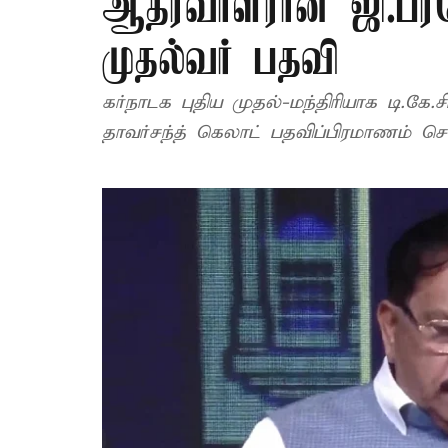
ஆதரவாளரான ஜி.பரம
முதல்வர் பதவி
கர்நாடக புதிய முதல்-மந்திரியாக டி.கே.ச
தாவர்சந்த் கெலாட் பதவிப்பிரமாணம் செய