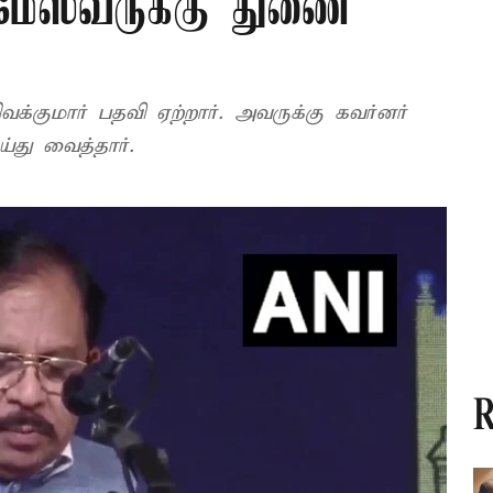
ேஸ்வருக்கு துணை
ிவக்குமார் பதவி ஏற்றார். அவருக்கு கவர்னர்
்து வைத்தார்.
R