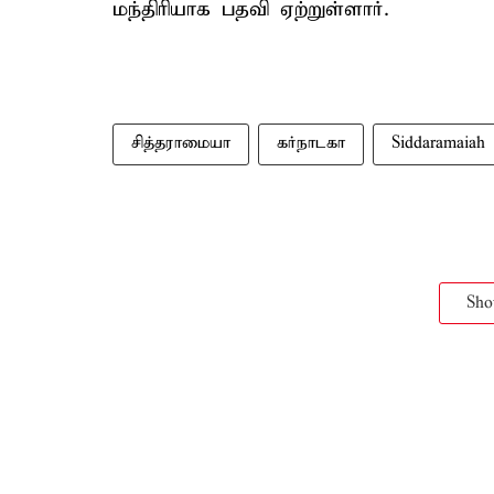
மந்திரியாக பதவி ஏற்றுள்ளார்.
சித்தராமையா
கர்நாடகா
Siddaramaiah
Sh