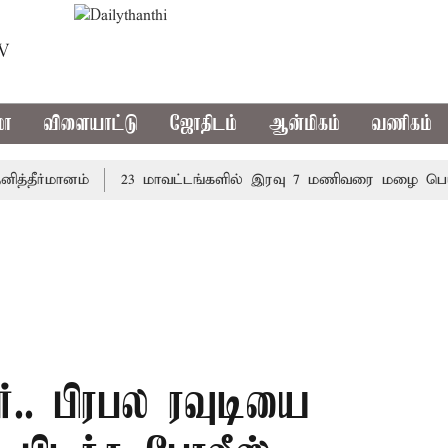
TV
மா
விளையாட்டு
ஜோதிடம்
ஆன்மிகம்
வணிகம்
ர்மானம்
23 மாவட்டங்களில் இரவு 7 மணிவரை மழை பெய்ய வா
ர்.. பிரபல ரவுடியை