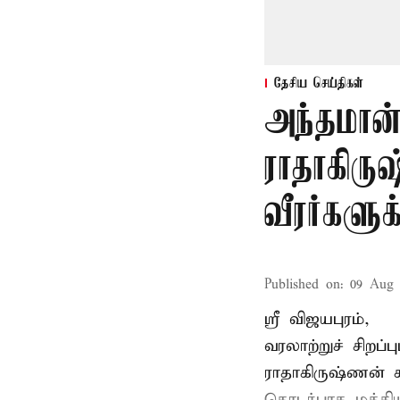
தேசிய செய்திகள்
அந்தமான
ராதாகிரு
வீரர்களு
Published on
:
09 Aug 
ஸ்ரீ விஜயபுரம்,
வரலாற்றுச் சிறப
ராதாகிருஷ்ணன்
ச
தொடர்பாக மத்திய 