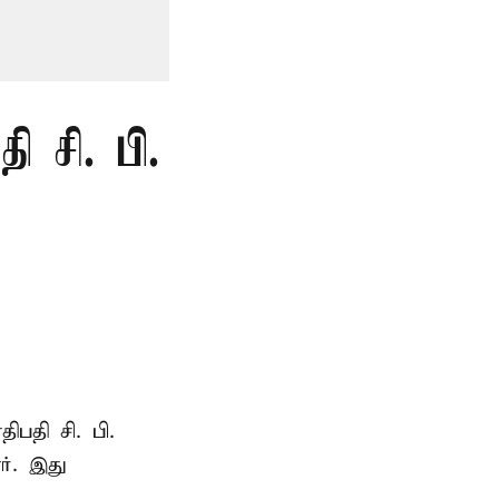
 சி. பி.
ாதிபதி
சி. பி.
ர். இது